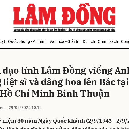
bình luận
uật
Quốc phòng - An ninh
Văn hóa - Giải trí
Du lịch
Chính sách
Công
 đạo tỉnh Lâm Đồng viếng An
liệt sĩ và dâng hoa lên Bác tạ
 Hồ Chí Minh Bình Thuận
Hủy
G
29/08/2025 10:12
úc
 niệm 80 năm Ngày Quốc khánh (2/9/1945 - 2/9/