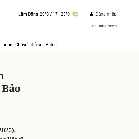
Lâm Đồng
20°C
/ 17 - 23°C
Đăng nhập
Lam Dong News
 nghệ - Chuyển đổi số
Video
h
i Bảo
ửi
2025),