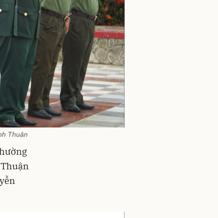
Bình Thuận
Thường
ị Thuận
uyễn