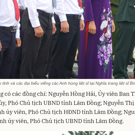
tỉnh và các đại biểu viếng các Anh hùng liệt sĩ tại Nghĩa trang liệt sĩ 
g có các đồng chí: Nguyễn Hồng Hải, Ủy viên Ban 
 ủy, Phó Chủ tịch UBND tỉnh Lâm Đồng; Nguyễn Th
nh ủy viên, Phó Chủ tịch HĐND tỉnh Lâm Đồng; Ng
nh ủy viên, Phó Chủ tịch UBND tỉnh Lâm Đồng.