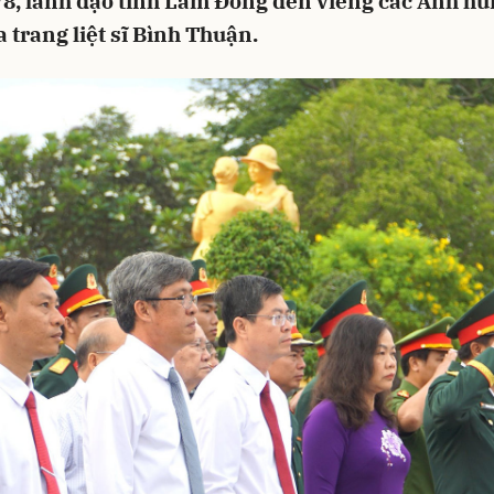
8, lãnh đạo tỉnh Lâm Đồng đến viếng các Anh hùng
a trang liệt sĩ Bình Thuận.