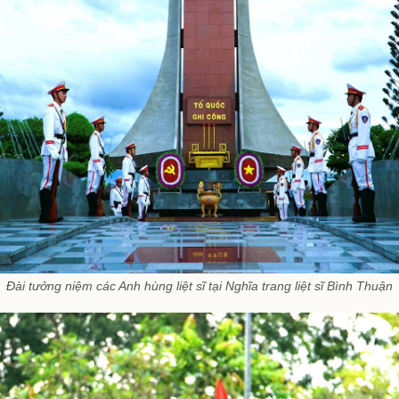
Đài tưởng niệm các Anh hùng liệt sĩ tại Nghĩa trang liệt sĩ Bình Thuận