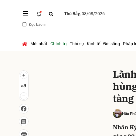
Thứ Bảy,
08/08/2026
Đọc báo in
Gửi 
Mới nhất
Chính trị
Thời sự
Kinh tế
Đời sống
Pháp l
Lãnh
hùng 
tàng
Hữu Ph
Nhân Kỷ