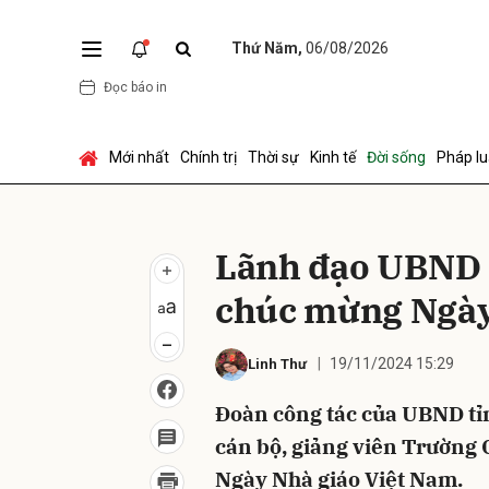
Thứ Năm,
06/08/2026
Đọc báo in
Gửi 
Mới nhất
Chính trị
Thời sự
Kinh tế
Đời sống
Pháp lu
Lãnh đạo UBND 
chúc mừng Ngày
19/11/2024 15:29
Linh Thư
Đoàn công tác của UBND t
cán bộ, giảng viên Trường 
Ngày Nhà giáo Việt Nam.