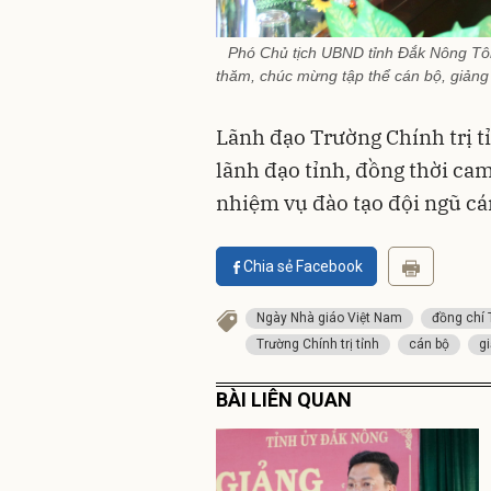
Phó Chủ tịch UBND tỉnh Đắk Nông Tô
thăm, chúc mừng tập thể cán bộ, giảng
Lãnh đạo Trường Chính trị 
lãnh đạo tỉnh, đồng thời cam
nhiệm vụ đào tạo đội ngũ cá
Chia sẻ Facebook
Ngày Nhà giáo Việt Nam
đồng chí 
Trường Chính trị tỉnh
cán bộ
g
BÀI LIÊN QUAN