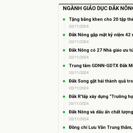
NGÀNH GIÁO DỤC ĐẮK NÔNG
Tặng bằng khen cho 20 tập th
20/11/2024
Đắk Nông gặp mặt kỷ niệm 42 
20/11/2024
Đắk Nông có 27 Nhà giáo ưu t
20/11/2024
Trung tâm GDNN-GDTX Đắk Mil 
20/11/2024
Đắk Song gặt hái thành quả tro
20/11/2024
Đắk R'lấp xây dựng “Trường h
20/11/2024
Đắk Nông và dấu ấn chất lượng
20/11/2024
Đồng chí Lưu Văn Trung thăm