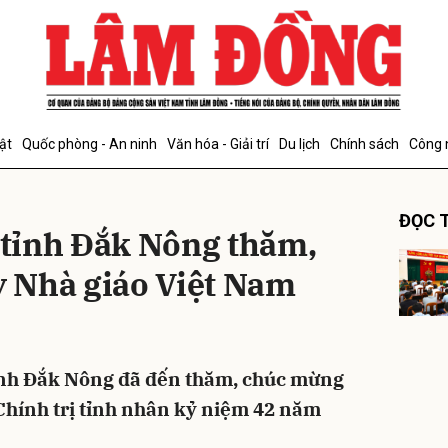
bình luận
ật
Quốc phòng - An ninh
Văn hóa - Giải trí
Du lịch
Chính sách
Công 
ĐỌC T
tỉnh Đắk Nông thăm,
 Nhà giáo Việt Nam
Hủy
G
ỉnh Đắk Nông đã đến thăm, chúc mừng
Chính trị tỉnh nhân kỷ niệm 42 năm