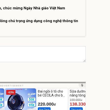
m, chúc mừng Ngày Nhà giáo Việt Nam
ông chú trọng ứng dụng công nghệ thông tin
Unmute
Unmute
Unm
ADVERTISEMENT
Đai ngồi ô tô cho
Sữa dưỡng thể
Robot
-63%
-27%
bé CECILA cho bé
nâng tông tức thì
Nhà -
1-9 tuổi
Vaseline Body
Thôn
190.000
3.000
đ
220.000
138.330
2.2
đ
đ
Hot Deal
Discount
Flash