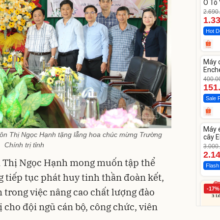
Ô Tô 
MEDI
2.690
12.0
1.3
Hot D
Unm
Máy 
-62%
Enche
dao 
400.0
151
Sale 
Unm
Máy 
-28%
ôn Thị Ngọc Hạnh tặng lẵng hoa chúc mừng Trường
cây E
1855
Chính trị tỉnh
3.000
2.1
n Thị Ngọc Hạnh mong muốn tập thể
Flash
g tiếp tục phát huy tinh thần đoàn kết,
-17%
m trong việc nâng cao chất lượng đào
rị cho đội ngũ cán bộ, công chức, viên