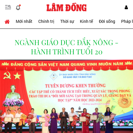
Mới nhất
Chính trị
Thời sự
Kinh tế
Đời sống
Pháp 
NGÀNH GIÁO DỤC ĐẮK NÔNG -
HÀNH TRÌNH TUỔI 20