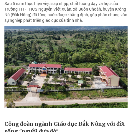
Sau 5 năm thực hiện việc sáp nhập, chất lượng dạy và học của
Trường TH - THCS Nguyễn Viết Xuân, xã Buôn Choáh, huyện Krông
Nô (Đắk Nông) đã từng bước được khẳng định, góp phần chung vào
sự nghiệp phát triển giáo dục của tỉnh nhà.
Công đoàn ngành Giáo dục Đắk Nông với đời
sống "người đưa đò"