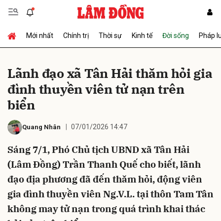
Mới nhất
Chính trị
Thời sự
Kinh tế
Đời sống
Pháp l
Gửi bình luận
Lãnh đạo xã Tân Hải thăm hỏi gia
đình thuyền viên tử nạn trên
biển
07/01/2026 14:47
Quang Nhân
Sáng 7/1, Phó Chủ tịch UBND xã Tân Hải
Hủy
Gửi
(Lâm Đồng) Trần Thanh Quế cho biết, lãnh
đạo địa phương đã đến thăm hỏi, động viên
gia đình thuyền viên Ng.V.L. tại thôn Tam Tân
không may tử nạn trong quá trình khai thác