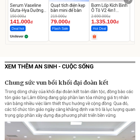
Serum Vaseline
Quạt tích điện kẹp
Bơm Lốp Kích Bình
Gluta-Hya Dưỡng
bàn mini để bàn
Ô Tô V2 4in1
Da Sáng Mịn Sau 7
MEDICAR –
150.000
219.000
2.690.000
đ
đ
đ
Ngày
12.000mAh
141.000
79.000
1.335.100
đ
đ
đ
Deal hot
Flash Sale
Hot Deal
Unilever
XEM THÊM AN SINH - CUỘC SỐNG
Chung sức vun bồi khối đại đoàn kết
Trong dòng chảy của khối đại đoàn kết toàn dân tộc, đồng bào các
tôn giáo tại Lâm Đồng đang góp phần lan tỏa những giá trị nhân
văn bằng nhiều việc làm thiết thực hướng về cộng đồng. Qua đó,
các tổ chức tôn giáo ngày càng khẳng định vai trò là lực lượng quan
trọng góp phần xây dựng địa phương phát triển bền vững.