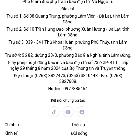
Phó Giám đốc phụ trách báo điện tử: Vũ Ngọc Tú
Địa chỉ:
Trụ sở 1: Số 38 Quang Trung, phường Lâm Viên - Đà Lạt, tỉnh Lâm
Đồng.
Trụ sở 2: Số 10 Trần Hưng Đạo, phường Xuân Hương - Đà Lạt, tỉnh
Lâm Đồng.
Trụ sở 3: 339 - 341 Thủ Khoa Huân, phường Phú Thủy, tỉnh Lâm
Đồng.
Trụ sở 4: Số 82, đường 23/3, phường Bắc Gia Nghĩa, tỉnh Lâm Đồng.
Giấy phép hoạt động báo in và báo điện tử số 232/GP-BTTT cấp
ngày 29 tháng 8 năm 2024 của Bộ Thông tin và Truyền thông.
Điện thoại: (0263) 3822473; (0263) 3810443 - Fax: (0263)
3827608.
Hotline: 0977885454
Kết nối chúng tôi tại:
Chính trị
Thời sự
Kinh tế
Đời sống