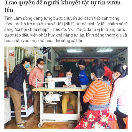
Trao quyền để người khuyết tật tự tin vươn
lên
Tỉnh Lâm Đồng đang từng bước chuyển đổi cách tiếp cận trong
công tác hỗ trợ người khuyết tật (NKT) từ mô hình “y tế - chăm sóc”
sang “xã hội - hòa nhập”. Theo đó, NKT được đặt ở vị trí trung tâm,
được tạo điều kiện phát huy khả năng tự lập, bình đẳng tham gia và
hòa nhập vào mọi mặt của đời sống xã hội.