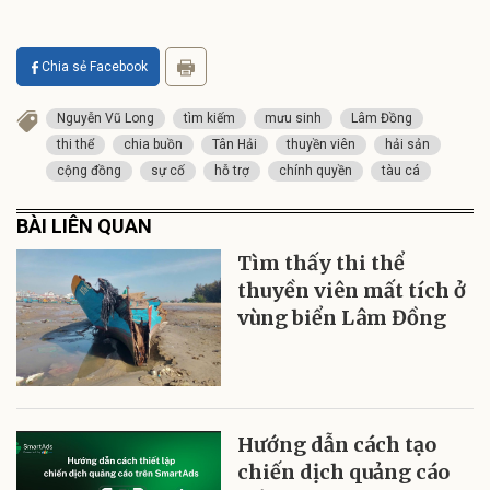
Chia sẻ Facebook
Nguyễn Vũ Long
tìm kiếm
mưu sinh
Lâm Đồng
thi thể
chia buồn
Tân Hải
thuyền viên
hải sản
cộng đồng
sự cố
hỗ trợ
chính quyền
tàu cá
BÀI LIÊN QUAN
Tìm thấy thi thể
thuyền viên mất tích ở
vùng biển Lâm Đồng
Hướng dẫn cách tạo
chiến dịch quảng cáo