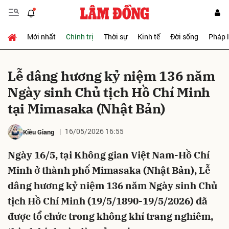
Mới nhất
Chính trị
Thời sự
Kinh tế
Đời sống
Pháp 
Gửi bình luận
Lễ dâng hương kỷ niệm 136 năm
Ngày sinh Chủ tịch Hồ Chí Minh
tại Mimasaka (Nhật Bản)
16/05/2026 16:55
Kiều Giang
Ngày 16/5, tại Không gian Việt Nam-Hồ Chí
Hủy
Gửi
Minh ở thành phố Mimasaka (Nhật Bản), Lễ
dâng hương kỷ niệm 136 năm Ngày sinh Chủ
tịch Hồ Chí Minh (19/5/1890-19/5/2026) đã
được tổ chức trong không khí trang nghiêm,