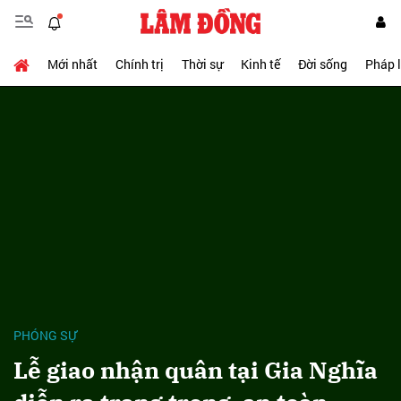
Mới nhất
Chính trị
Thời sự
Kinh tế
Đời sống
Pháp 
PHÓNG SỰ
Lễ giao nhận quân tại Gia Nghĩa