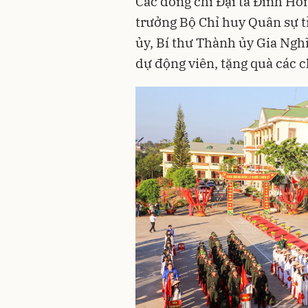
Các đồng chí Đại tá Đinh Hồ
trưởng Bộ Chỉ huy Quân sự
ủy, Bí thư Thành ủy Gia Ngh
dự động viên, tặng quà các c