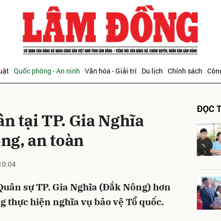
bình luận
uật
Quốc phòng - An ninh
Văn hóa - Giải trí
Du lịch
Chính sách
Công
ĐỌC T
n tại TP. Gia Nghĩa
ọng, an toàn
10:04
Hủy
G
 Quân sự TP. Gia Nghĩa (Đắk Nông) hơn
g thực hiện nghĩa vụ bảo vệ Tổ quốc.