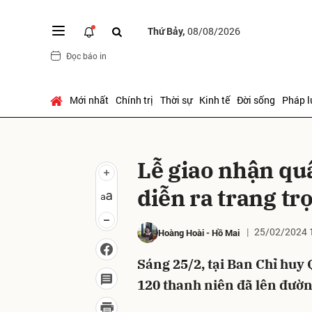
Thứ Bảy,
08/08/2026
Đọc báo in
Gửi 
Mới nhất
Chính trị
Thời sự
Kinh tế
Đời sống
Pháp l
Lễ giao nhận quâ
diễn ra trang tr
25/02/2024 
Hoàng Hoài
-
Hồ Mai
Sáng 25/2, tại Ban Chỉ huy
120 thanh niên đã lên đườn