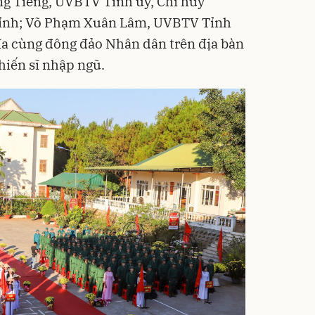
ng Tiếng, UVBTV Tỉnh ủy, Chỉ huy
 tỉnh; Võ Phạm Xuân Lâm, UVBTV Tỉnh
ĩa cùng đông đảo Nhân dân trên địa bàn
hiến sĩ nhập ngũ.