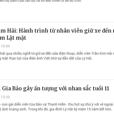
ém bộ đàm của cán bộ và lôi kéo chiến sĩ để bỏ trốn.
m Hải: Hành trình từ nhân viên giữ xe đến
im Lật mặt
 16:00
ải qua nhiều nghề từ giữ xe đến sửa điện thoại, diễn viên Trần Kim Hải 
 mặt thực lực của điện ảnh Việt nhờ sự dẫn dắt của Lý Hải.
 Gia Bảo gây ấn tượng với nhan sắc tuổi 11
 13:20
con gái diễn viên Gia Bảo và Thanh Hiền - thu hút sự chú ý với vẻ ngoài
ộ ảnh Giáng sinh. Trong khi đó, gia đình Lý Hải kỷ niệm 15 năm kết hôn.