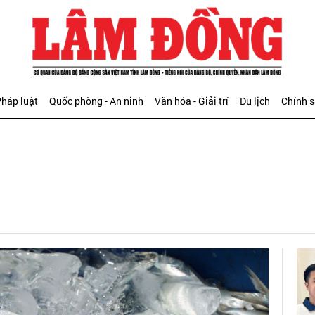
háp luật
Quốc phòng - An ninh
Văn hóa - Giải trí
Du lịch
Chính 