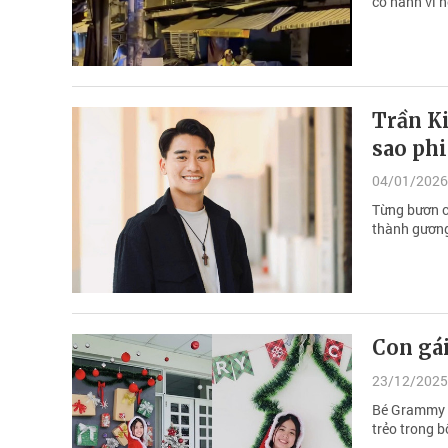
có hành vi n
Trần Ki
sao ph
04/01/2026
Từng bươn ch
thành gương
Con gái
23/12/2025
Bé Grammy - 
trẻo trong b