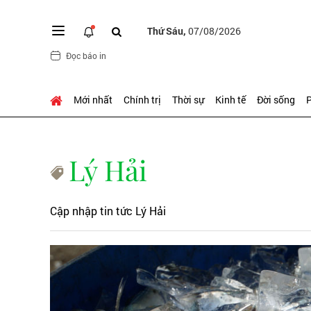
Thứ Sáu,
07/08/2026
Đọc báo in
Mới nhất
Chính trị
Thời sự
Kinh tế
Đời sống
P
Lý Hải
Cập nhập tin tức Lý Hải