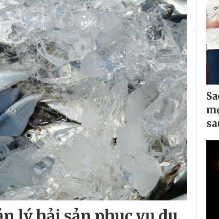
Sa
mẹ
sa
n lý hải sản phục vụ du