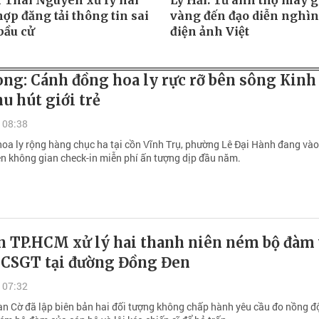
 Thái Nguyên xử lý hai
Lý Hải: Từ anh thợ may gi
ợp đăng tải thông tin sai
vàng đến đạo diễn nghìn 
bầu cử
điện ảnh Việt
ng: Cánh đồng hoa ly rực rỡ bên sông Kinh
u hút giới trẻ
 08:38
oa ly rộng hàng chục ha tại cồn Vĩnh Trụ, phường Lê Đại Hành đang và
nên không gian check-in miễn phí ấn tượng dịp đầu năm.
n TP.HCM xử lý hai thanh niên ném bộ đàm 
ở CSGT tại đường Đồng Đen
 07:32
n Cờ đã lập biên bản hai đối tượng không chấp hành yêu cầu đo nồng đ