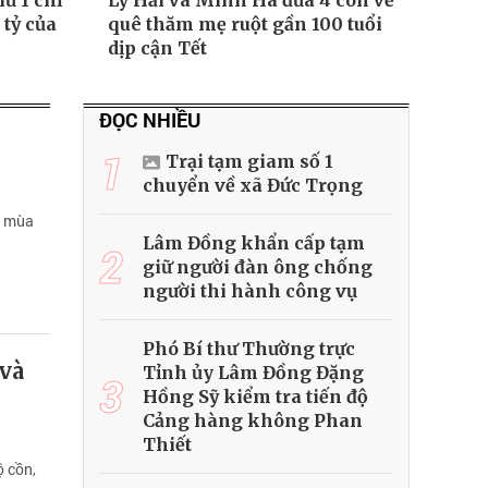
ữ 1 chỉ
Lý Hải và Minh Hà đưa 4 con về
tỷ của
quê thăm mẹ ruột gần 100 tuổi
dịp cận Tết
ĐỌC NHIỀU
1
Trại tạm giam số 1
chuyển về xã Đức Trọng
o mùa
Lâm Đồng khẩn cấp tạm
2
giữ người đàn ông chống
người thi hành công vụ
Phó Bí thư Thường trực
và
Tỉnh ủy Lâm Đồng Đặng
3
Hồng Sỹ kiểm tra tiến độ
Cảng hàng không Phan
Thiết
ộ cồn,