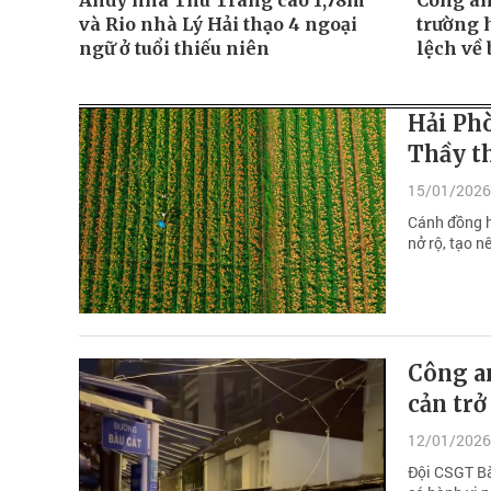
Andy nhà Thu Trang cao 1,78m
Công an
và Rio nhà Lý Hải thạo 4 ngoại
trường h
ngữ ở tuổi thiếu niên
lệch về 
Hải Phò
Thầy th
15/01/2026
Cánh đồng h
nở rộ, tạo 
Công a
cản tr
12/01/2026
Đội CSGT Bà