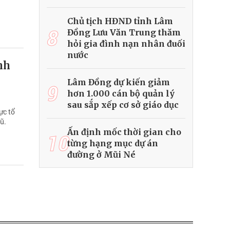
Chủ tịch HĐND tỉnh Lâm
8
Đồng Lưu Văn Trung thăm
hỏi gia đình nạn nhân đuối
nước
nh
Lâm Đồng dự kiến giảm
9
hơn 1.000 cán bộ quản lý
sau sắp xếp cơ sở giáo dục
ực tổ
ũ.
Ấn định mốc thời gian cho
10
từng hạng mục dự án
đường ở Mũi Né