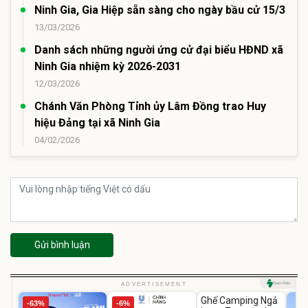
Ninh Gia, Gia Hiệp sẵn sàng cho ngày bầu cử 15/3
13/03/2026
Danh sách những người ứng cử đại biểu HĐND xã
Ninh Gia nhiệm kỳ 2026-2031
12/03/2026
Chánh Văn Phòng Tỉnh ủy Lâm Đồng trao Huy
hiệu Đảng tại xã Ninh Gia
04/02/2026
Gửi bình luận
Unmute
ADVERTISEMENT
Ghế Camping Ngả
-63%
-6%
-49%