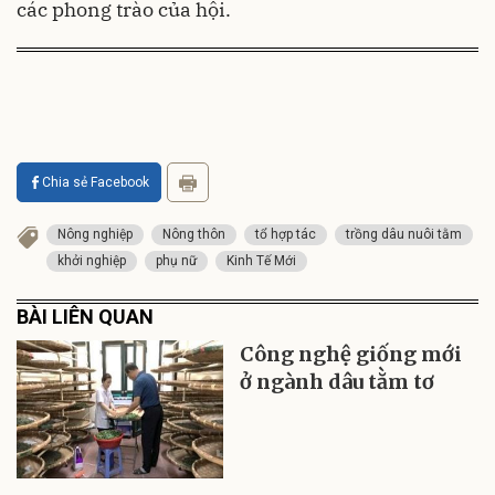
các phong trào của hội.
Chia sẻ Facebook
Nông nghiệp
Nông thôn
tổ hợp tác
trồng dâu nuôi tằm
khởi nghiệp
phụ nữ
Kinh Tế Mới
BÀI LIÊN QUAN
Công nghệ giống mới
ở ngành dâu tằm tơ