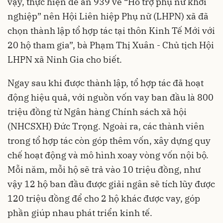
vậy, thực hiện đề án 939 về “Hỗ trợ phụ nữ khởi
nghiệp” nên Hội Liên hiệp Phụ nữ (LHPN) xã đã
chọn thành lập tổ hợp tác tại thôn Kinh Tế Mới với
20 hộ tham gia”, bà Phạm Thị Xuân - Chủ tịch Hội
LHPN xã Ninh Gia cho biết.
Ngay sau khi được thành lập, tổ hợp tác đã hoạt
động hiệu quả, với nguồn vốn vay ban đầu là 800
triệu đồng từ Ngân hàng Chính sách xã hội
(NHCSXH) Đức Trọng. Ngoài ra, các thành viên
trong tổ hợp tác còn góp thêm vốn, xây dựng quy
chế hoạt động và mô hình xoay vòng vốn nội bộ.
Mỗi năm, mỗi hộ sẽ trả vào 10 triệu đồng, như
vậy 12 hộ ban đầu được giải ngân sẽ tích lũy được
120 triệu đồng để cho 2 hộ khác được vay, góp
phần giúp nhau phát triển kinh tế.