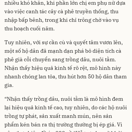
nhiều khó khăn, khi phần lớn chị em phụ nữ dựa
vào việc canh tác cây cà phê truyền thống, thu
nhập bấp bênh, trong khi chỉ trông chờ vào vụ
thu hoạch cuối năm.
Tuy nhiên, với sự cần cù và quyết tâm vươn lên,
một số hộ dân đã mạnh dạn phá bỏ diện tích cà
phê già cỗi chuyển sang trồng dâu, nuôi tằm.
Nhận thấy hiệu quả kinh tế rõ rệt, mô hình này
nhanh chóng lan tỏa, thu hút hơn 50 hộ dân tham
gia.
“Nhận thấy trồng dâu, nuôi tằm là mô hình đem
lại hiệu quả kinh tế cao, tuy nhiên, do các hộ nuôi
trồng tự phát, sản xuất manh mún, nên sản
phẩm kén bán ra thị trường thường bị ép giá. Vì