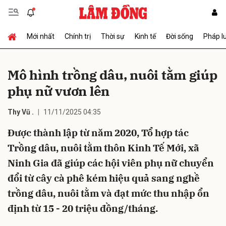
Mới nhất
Chính trị
Thời sự
Kinh tế
Đời sống
Pháp l
Gửi bình luận
Mô hình trồng dâu, nuôi tằm giúp
phụ nữ vươn lên
Thy Vũ .
11/11/2025 04:35
Được thành lập từ năm 2020, Tổ hợp tác
Trồng dâu, nuôi tằm thôn Kinh Tế Mới, xã
Hủy
Gửi
Ninh Gia đã giúp các hội viên phụ nữ chuyển
đổi từ cây cà phê kém hiệu quả sang nghề
trồng dâu, nuôi tằm và đạt mức thu nhập ổn
định từ 15 - 20 triệu đồng/tháng.