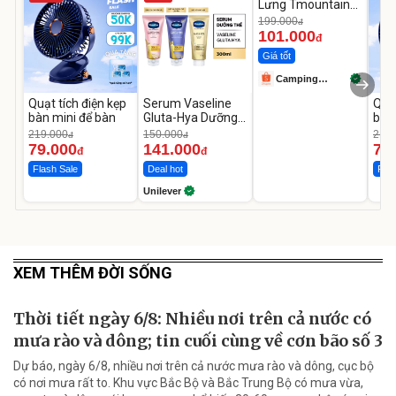
Lưng Tmountain
Gấp Gọn
199.000
đ
101.000
đ
Giá tốt
Camping
Store99
Quạt tích điện kẹp
Serum Vaseline
Quạt
bàn mini để bàn
Gluta-Hya Dưỡng
bàn
Da Sáng Mịn Sau 7
219.000
150.000
219.
đ
đ
Ngày
79.000
141.000
79
đ
đ
Flash Sale
Deal hot
Flas
Unilever
XEM THÊM ĐỜI SỐNG
Thời tiết ngày 6/8: Nhiều nơi trên cả nước có
mưa rào và dông; tin cuối cùng về cơn bão số 3
Dự báo, ngày 6/8, nhiều nơi trên cả nước mưa rào và dông, cục bộ
có nơi mưa rất to. Khu vực Bắc Bộ và Bắc Trung Bộ có mưa vừa,