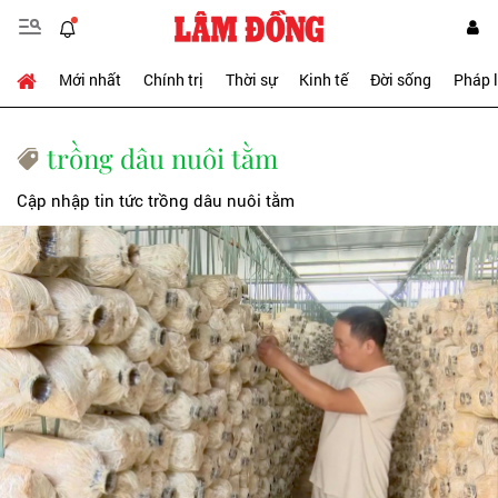
Mới nhất
Chính trị
Thời sự
Kinh tế
Đời sống
Pháp 
trồng dâu nuôi tằm
Cập nhập tin tức trồng dâu nuôi tằm