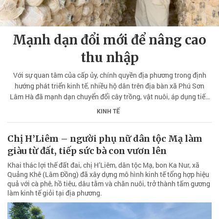
Mạnh dạn đổi mới để nâng cao
thu nhập
Với sự quan tâm của cấp ủy, chính quyền địa phương trong định
hướng phát triển kinh tế, nhiều hộ dân trên địa bàn xã Phú Sơn
Lâm Hà đã mạnh dạn chuyển đổi cây trồng, vật nuôi, áp dụng tiến
bộ kỹ thuật vào sản xuất. Qua đó, từng bước nâng cao thu nhập,
KINH TẾ
cải thiện đời sống và góp phần phát triển kinh tế - xã hội tại địa
phương.
Chị H’Liêm – người phụ nữ dân tộc Mạ làm
giàu từ đất, tiếp sức bà con vươn lên
Khai thác lợi thế đất đai, chị H’Liêm, dân tộc Mạ, bon Ka Nur, xã
Quảng Khê (Lâm Đồng) đã xây dựng mô hình kinh tế tổng hợp hiệu
quả với cà phê, hồ tiêu, dâu tằm và chăn nuôi, trở thành tấm gương
làm kinh tế giỏi tại địa phương.