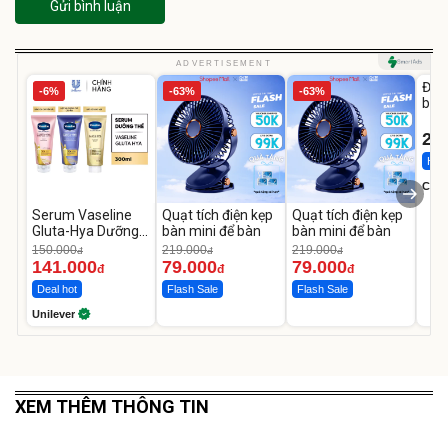
Gửi bình luận
U
ADVERTISEMENT
Đai 
-6%
-63%
-63%
bé 
1-9 
22
Hot 
Cecil
Serum Vaseline
Quạt tích điện kẹp
Quạt tích điện kẹp
Gluta-Hya Dưỡng
bàn mini để bàn
bàn mini để bàn
Da Sáng Mịn Sau 7
150.000
219.000
219.000
đ
đ
đ
Ngày
141.000
79.000
79.000
đ
đ
đ
Deal hot
Flash Sale
Flash Sale
Unilever
XEM THÊM THÔNG TIN