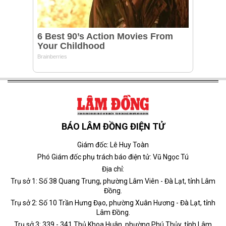
BÁO LÂM ĐỒNG ĐIỆN TỬ
Giám đốc: Lê Huy Toàn
Phó Giám đốc phụ trách báo điện tử: Vũ Ngọc Tú
Địa chỉ:
Trụ sở 1: Số 38 Quang Trung, phường Lâm Viên - Đà Lạt, tỉnh Lâm
Đồng.
Trụ sở 2: Số 10 Trần Hưng Đạo, phường Xuân Hương - Đà Lạt, tỉnh
Lâm Đồng.
Trụ sở 3: 339 - 341 Thủ Khoa Huân, phường Phú Thủy, tỉnh Lâm