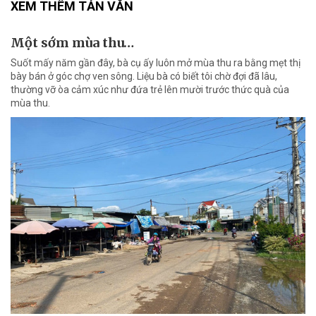
XEM THÊM TẢN VĂN
Một sớm mùa thu…
Suốt mấy năm gần đây, bà cụ ấy luôn mở mùa thu ra bằng mẹt thị
bày bán ở góc chợ ven sông. Liệu bà có biết tôi chờ đợi đã lâu,
thường vỡ òa cảm xúc như đứa trẻ lên mười trước thức quà của
mùa thu.