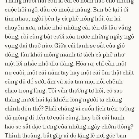
Tháng mười hai còn là cái cớ hoàn hảo cho những
cuộc hội ngộ, dẫu có muộn màng. Bạn bè lại í ới
tìm nhau, ngồi bên ly cà phê nóng hổi, ôn lại
chuyện xưa, nhắc nhớ những cái tên đã lâu vắng
bóng, rồi cùng bật cười xòa trước những ngây ngô
vụng dại thuở nào. Giữa cái lạnh se sắt của gió
đông, làn khói mỏng manh từ tách cà phê như
một lời nhắc nhở dịu dàng: Hóa ra, chỉ cần một
nụ cười, một cái nắm tay hay một cái ôm thật chặt
cũng đủ để sưởi ấm và xóa tan mọi nỗi chênh
chao trong lòng. Tôi vẫn thường tự hỏi, cớ sao
tháng mười hai lại khiến lòng người ta chùng
chình đến thế? Phải chăng vì cuốn lịch trên tường
đã mỏng đi đến tờ cuối cùng, hay bởi cái hanh
hao se sắt đặc trưng của những ngày chớm đông?
Thỉnh thoảng, bắt gặp ai đó lặng lẽ nơi góc ban