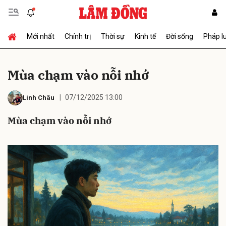
Mới nhất
Chính trị
Thời sự
Kinh tế
Đời sống
Pháp l
Gửi bình luận
Mùa chạm vào nỗi nhớ
07/12/2025 13:00
Linh Châu
Mùa chạm vào nỗi nhớ
Hủy
Gửi