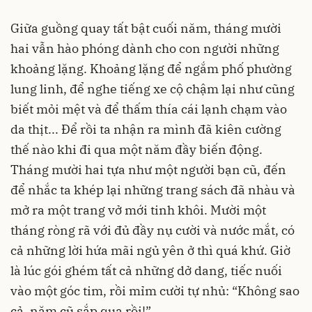
Giữa guồng quay tất bật cuối năm, tháng mười
hai vẫn hào phóng dành cho con người những
khoảng lặng. Khoảng lặng để ngắm phố phường
lung linh, để nghe tiếng xe cộ chậm lại như cũng
biết mỏi mệt và để thấm thía cái lạnh chạm vào
da thịt... Để rồi ta nhận ra mình đã kiên cường
thế nào khi đi qua một năm đầy biến động.
Tháng mười hai tựa như một người bạn cũ, đến
để nhắc ta khép lại những trang sách đã nhàu và
mở ra một trang vở mới tinh khôi. Mười một
tháng ròng rã với đủ đầy nụ cười và nước mắt, có
cả những lời hứa mãi ngủ yên ở thì quá khứ. Giờ
là lúc gói ghém tất cả những dở dang, tiếc nuối
vào một góc tim, rồi mỉm cười tự nhủ: “Không sao
cả, năm cũ sắp qua rồi!”.