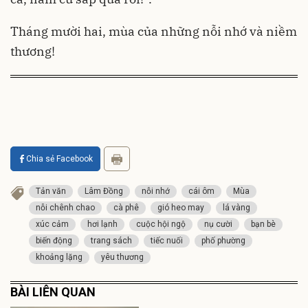
Tháng mười hai, mùa của những nỗi nhớ và niềm
thương!
Chia sẻ Facebook
Tản văn
Lâm Đồng
nỗi nhớ
cái ôm
Mùa
nỗi chênh chao
cà phê
gió heo may
lá vàng
xúc cảm
hơi lạnh
cuộc hội ngộ
nụ cười
bạn bè
biến động
trang sách
tiếc nuối
phố phường
khoảng lặng
yêu thương
BÀI LIÊN QUAN