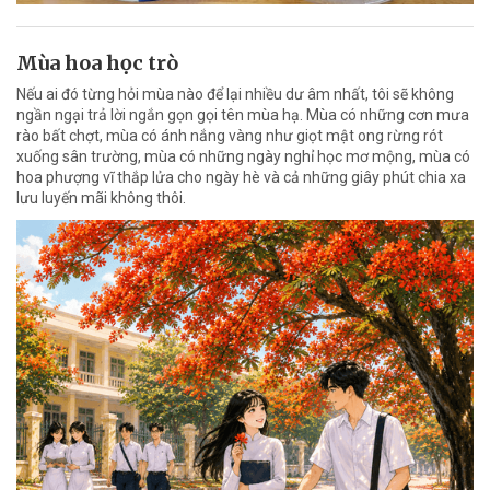
Mùa hoa học trò
Nếu ai đó từng hỏi mùa nào để lại nhiều dư âm nhất, tôi sẽ không
ngần ngại trả lời ngắn gọn gọi tên mùa hạ. Mùa có những cơn mưa
rào bất chợt, mùa có ánh nắng vàng như giọt mật ong rừng rót
xuống sân trường, mùa có những ngày nghỉ học mơ mộng, mùa có
hoa phượng vĩ thắp lửa cho ngày hè và cả những giây phút chia xa
lưu luyến mãi không thôi.