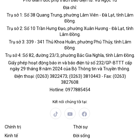
Phó Giám đốc phụ trách báo điện tử: Vũ Ngọc Tú
Địa chỉ:
Trụ sở 1: Số 38 Quang Trung, phường Lâm Viên - Đà Lạt, tỉnh Lâm
Đồng.
Trụ sở 2: Số 10 Trần Hưng Đạo, phường Xuân Hương - Đà Lạt, tỉnh
Lâm Đồng.
Trụ sở 3: 339 - 341 Thủ Khoa Huân, phường Phú Thủy, tỉnh Lâm
Đồng.
Trụ sở 4: Số 82, đường 23/3, phường Bắc Gia Nghĩa, tỉnh Lâm Đồng.
Giấy phép hoạt động báo in và báo điện tử số 232/GP-BTTT cấp
ngày 29 tháng 8 năm 2024 của Bộ Thông tin và Truyền thông.
Điện thoại: (0263) 3822473; (0263) 3810443 - Fax: (0263)
3827608.
Hotline: 0977885454
Kết nối chúng tôi tại:
Chính trị
Thời sự
Kinh tế
Đời sống