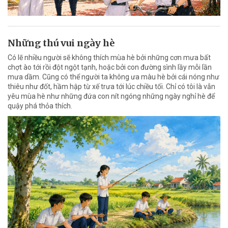
Những thú vui ngày hè
Có lẽ nhiều người sẽ không thích mùa hè bởi những cơn mưa bất
chợt ào tới rồi đột ngột tạnh, hoặc bởi con đường sình lầy mỗi lần
mưa dầm. Cũng có thể người ta không ưa màu hè bởi cái nóng như
thiêu như đốt, hầm hập từ xế trưa tới lúc chiều tối. Chỉ có tôi là vẫn
yêu mùa hè như những đứa con nít ngóng những ngày nghỉ hè để
quậy phá thỏa thích.