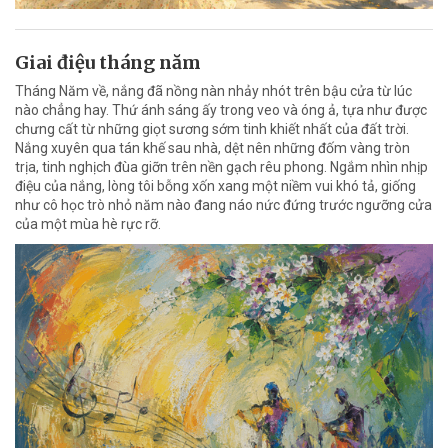
Giai điệu tháng năm
Tháng Năm về, nắng đã nồng nàn nhảy nhót trên bậu cửa từ lúc
nào chẳng hay. Thứ ánh sáng ấy trong veo và óng ả, tựa như được
chưng cất từ những giọt sương sớm tinh khiết nhất của đất trời.
Nắng xuyên qua tán khế sau nhà, dệt nên những đốm vàng tròn
trịa, tinh nghịch đùa giỡn trên nền gạch rêu phong. Ngắm nhìn nhịp
điệu của nắng, lòng tôi bỗng xốn xang một niềm vui khó tả, giống
như cô học trò nhỏ năm nào đang náo nức đứng trước ngưỡng cửa
của một mùa hè rực rỡ.