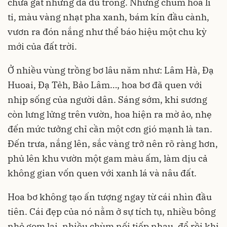
chưa gắt nhưng đã đủ trong. Những chùm hoa li
ti, màu vàng nhạt pha xanh, bám kín đầu cành,
vươn ra đón nắng như thể báo hiệu một chu kỳ
mới của đất trời.
Ở nhiều vùng trồng bơ lâu năm như: Lâm Hà, Đạ
Huoai, Đạ Tẻh, Bảo Lâm…, hoa bơ đã quen với
nhịp sống của người dân. Sáng sớm, khi sương
còn lưng lửng trên vườn, hoa hiện ra mờ ảo, nhẹ
đến mức tưởng chỉ cần một cơn gió mạnh là tan.
Đến trưa, nắng lên, sắc vàng trở nên rõ ràng hơn,
phủ lên khu vườn một gam màu ấm, làm dịu cả
không gian vốn quen với xanh lá và nâu đất.
Hoa bơ không tạo ấn tượng ngay từ cái nhìn đầu
tiên. Cái đẹp của nó nằm ở sự tích tụ, nhiều bông
nhỏ gom lại, nhiều chùm nối tiếp nhau, để rồi khi