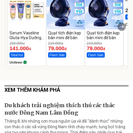
1-9 
22
Hot 
Cecil
Serum Vaseline
Quạt tích điện kẹp
Quạt tích điện kẹp
Gluta-Hya Dưỡng
bàn mini để bàn
bàn mini để bàn
Da Sáng Mịn Sau 7
150.000
219.000
219.000
đ
đ
đ
Ngày
141.000
79.000
79.000
đ
đ
đ
Deal hot
Flash Sale
Flash Sale
Unilever
XEM THÊM KHÁM PHÁ
Du khách trải nghiệm thích thú các thác
nước Đông Nam Lâm Đồng
Tháng 8, khi những cơn mưa nguồn ùa về đã “đánh thức” những
con thác ở các xã vùng Đông Nam tỉnh chảy mạnh, tung bọt trắng
xóa tạo nên khung cảnh thơ mộng. Thời điểm này, nhiều loại trái