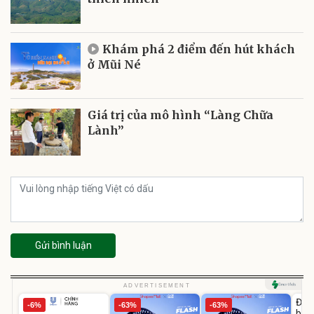
Khám phá 2 điểm đến hút khách
ở Mũi Né
Giá trị của mô hình “Làng Chữa
Lành”
Gửi bình luận
U
ADVERTISEMENT
Đai 
-6%
-63%
-63%
bé 