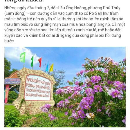
Những ngày đầu tháng 7, dốc Lầu Ông Hoàng, phường Phú Thủy
(Lâm đồng) – con đường dẫn vào cụm tháp cổ Pô Sah Inư trầm
mặc – bỗng trở nên quyến rũ lạ thường khi khoác lên mình tấm áo
màu tím biếc vô cùng lãng mạn của mùa hoa bằng lăng nở. Cả một
vùng dốc rực rỡ sắc hoa tím lấn át màu xanh của lá, mê hoặc đến
xuyến xao và khiến bất cứ ai đi ngang qua cũng phải bồi hồi dừng
bước.