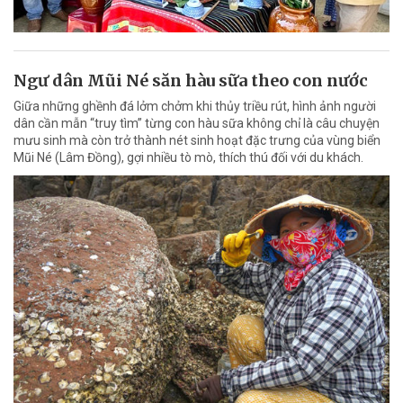
Ngư dân Mũi Né săn hàu sữa theo con nước
Giữa những ghềnh đá lởm chởm khi thủy triều rút, hình ảnh người
dân cần mẫn “truy tìm” từng con hàu sữa không chỉ là câu chuyện
mưu sinh mà còn trở thành nét sinh hoạt đặc trưng của vùng biển
Mũi Né (Lâm Đồng), gợi nhiều tò mò, thích thú đối với du khách.