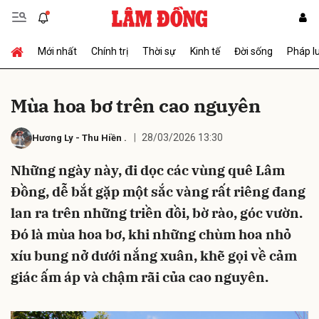
Mới nhất
Chính trị
Thời sự
Kinh tế
Đời sống
Pháp l
Gửi bình luận
Mùa hoa bơ trên cao nguyên
28/03/2026 13:30
Hương Ly
-
Thu Hiền
.
Những ngày này, đi dọc các vùng quê Lâm
Đồng, dễ bắt gặp một sắc vàng rất riêng đang
lan ra trên những triền đồi, bờ rào, góc vườn.
Hủy
Gửi
Đó là mùa hoa bơ, khi những chùm hoa nhỏ
xíu bung nở dưới nắng xuân, khẽ gọi về cảm
giác ấm áp và chậm rãi của cao nguyên.