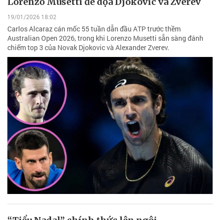
Lorenzo Musetti đe dọa Djokovic và Zverev
19/01/2026 18:02
Carlos Alcaraz cán mốc 55 tuần dẫn đầu ATP trước thềm
Australian Open 2026, trong khi Lorenzo Musetti sẵn sàng đánh
chiếm top 3 của Novak Djokovic và Alexander Zverev.