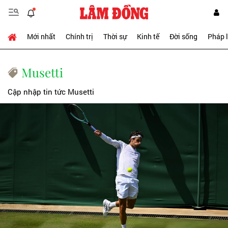
Mới nhất
Chính trị
Thời sự
Kinh tế
Đời sống
Pháp 
Musetti
Cập nhập tin tức Musetti