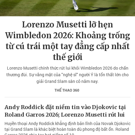
Lorenzo Musetti lỡ hẹn
Wimbledon 2026: Khoảng trống
từ cú trái một tay đẳng cấp nhất
thế giới
Lorenzo Musetti chính thức rút lui khỏi Wimbledon 2026 do chấn
thương đùi. Sự vắng mặt của "nghệ sĩ" người Ý là tổn thất lớn cho
giải Grand Slam sân cỏ năm nay.
THỂ THAO 360
Andy Roddick đặt niềm tin vào Djokovic tại
Roland Garros 2026; Lorenzo Musetti rút lui
Huyền thoại Andy Roddick khẳng định bản lĩnh của Novak Djokovic
tại Grand Slam là khác biệt hoàn toàn dù phong độ bất ổn. Roland
Garros 2026 chia tay hạt giống số 10.