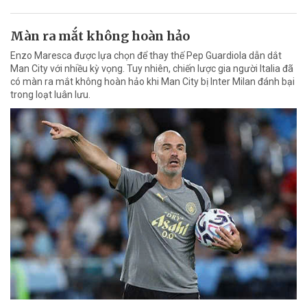
Màn ra mắt không hoàn hảo
Enzo Maresca được lựa chọn để thay thế Pep Guardiola dẫn dắt
Man City với nhiều kỳ vọng. Tuy nhiên, chiến lược gia người Italia đã
có màn ra mắt không hoàn hảo khi Man City bị Inter Milan đánh bại
trong loạt luân lưu.