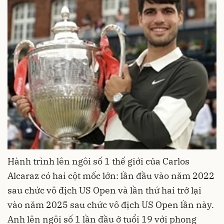
Hành trình lên ngôi số 1 thế giới của Carlos
Alcaraz có hai cột mốc lớn: lần đầu vào năm 2022
sau chức vô địch US Open và lần thứ hai trở lại
vào năm 2025 sau chức vô địch US Open lần này.
Anh lên ngôi số 1 lần đầu ở tuổi 19 với phong