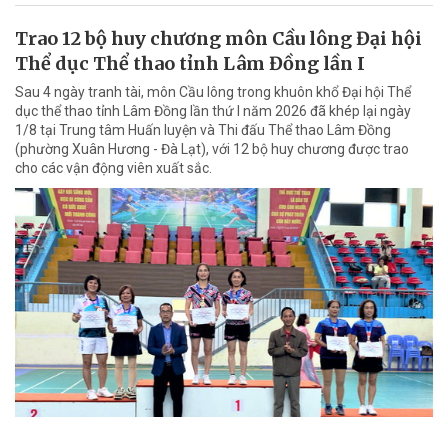
Trao 12 bộ huy chương môn Cầu lông Đại hội
Thể dục Thể thao tỉnh Lâm Đồng lần I
Sau 4 ngày tranh tài, môn Cầu lông trong khuôn khổ Đại hội Thể
dục thể thao tỉnh Lâm Đồng lần thứ I năm 2026 đã khép lại ngày
1/8 tại Trung tâm Huấn luyện và Thi đấu Thể thao Lâm Đồng
(phường Xuân Hương - Đà Lạt), với 12 bộ huy chương được trao
cho các vận động viên xuất sắc.