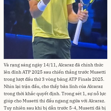
Và rạng sáng ngày 14/11, Alcaraz đã chính thức
lên đỉnh ATP 2025 sau chiến thắng trước Musetti
trong lượt đấu thứ 3 vòng bảng ATP Finals 2025.
Nhìn lại trận đấu, cho thấy bản lĩnh của Alcaraz
trong thời khắc quyết định. Trong sét 1, sự nỗ lực
giúp cho Musetti thi đấu ngang ngửa với Alcaraz.
Tuy nhiên sau khi bị dẫn trước 5-4, Musetti đã bị