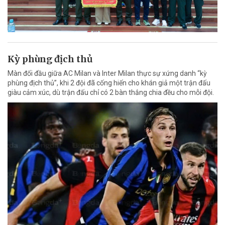
Kỳ phùng địch thủ
Màn đối đầu giữa AC Milan và Inter Milan thực sự xứng danh “kỳ
phùng địch thủ”, khi 2 đội đã cống hiến cho khán giả một trận đấu
giàu cảm xúc, dù trận đấu chỉ có 2 bàn thắng chia đều cho mỗi đội.