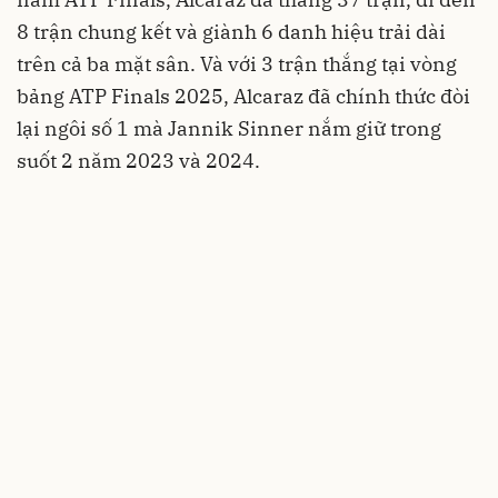
8 trận chung kết và giành 6 danh hiệu trải dài
trên cả ba mặt sân. Và với 3 trận thắng tại vòng
bảng ATP Finals 2025, Alcaraz đã chính thức đòi
lại ngôi số 1 mà Jannik Sinner nắm giữ trong
suốt 2 năm 2023 và 2024.