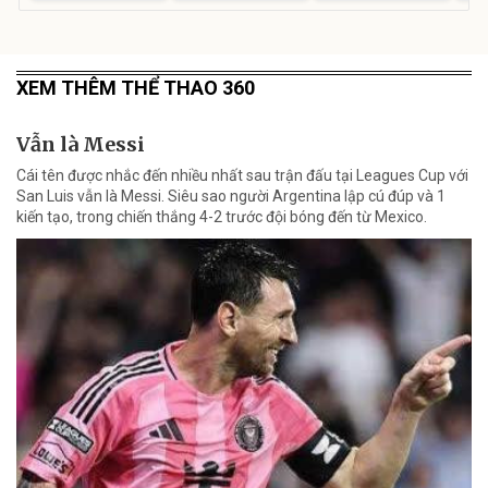
XEM THÊM THỂ THAO 360
Vẫn là Messi
Cái tên được nhắc đến nhiều nhất sau trận đấu tại Leagues Cup với
San Luis vẫn là Messi. Siêu sao người Argentina lập cú đúp và 1
kiến tạo, trong chiến thắng 4-2 trước đội bóng đến từ Mexico.