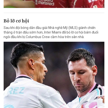
Bỏ lỡ cơ hội
Sau khi đội bóng dẫn đầu giải Nhà nghề Mỹ (MLS) giành chiến
thắng ở trận đấu sớm hơn, Inter Miami đã bỏ lỡ cơ hội bám đuổi
ngôi đầu khi bị Columbus Crew cầm hòa trên sân nhà.