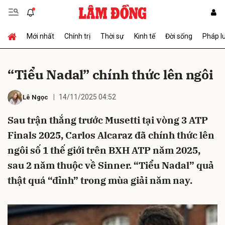
Mới nhất
Chính trị
Thời sự
Kinh tế
Đời sống
Pháp l
Gửi bình luận
“Tiểu Nadal” chính thức lên ngôi
14/11/2025 04:52
Lê Ngọc
Sau trận thắng trước Musetti tại vòng 3 ATP
Finals 2025, Carlos Alcaraz đã chính thức lên
ngôi số 1 thế giới trên BXH ATP năm 2025,
Hủy
Gửi
sau 2 năm thuộc về Sinner. “Tiểu Nadal” quả
thật quá “đỉnh” trong mùa giải năm nay.