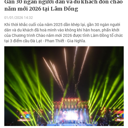
Gần 30 ngàn người dân và du khách đón chào
năm mới 2026 tại Lâm Đồng
01/01/2026 14:32
Khi thời khắc cuối của năm 2025 dần khép lại, gần 30 ngàn người
dân và du khách đã hoà mình vào không khí hân hoan, phấn khởi
của Chương trình Chào năm mới 2026 được tỉnh Lâm Đồng tổ chức
tại 3 điểm cầu Đà Lạt - Phan Thiết - Gia Nghĩa.