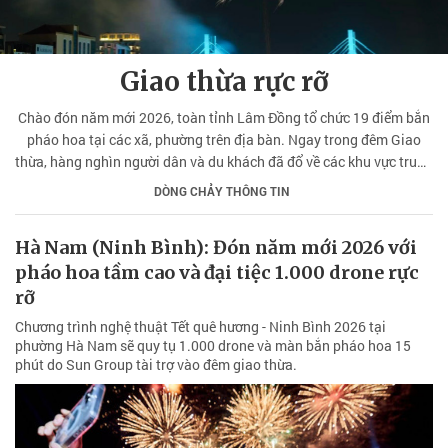
Giao thừa rực rỡ
Chào đón năm mới 2026, toàn tỉnh Lâm Đồng tổ chức 19 điểm bắn
pháo hoa tại các xã, phường trên địa bàn. Ngay trong đêm Giao
thừa, hàng nghìn người dân và du khách đã đổ về các khu vực trung
tâm để chiêm ngưỡng màn trình diễn ánh sáng rực rỡ, cùng nhau
DÒNG CHẢY THÔNG TIN
trao gửi những lời chúc tốt đẹp trong thời khắc chuyển giao thiêng
liêng. Ghi nhận tại phường Phan Thiết.
Hà Nam (Ninh Bình): Đón năm mới 2026 với
pháo hoa tầm cao và đại tiệc 1.000 drone rực
rỡ
Chương trình nghệ thuật Tết quê hương - Ninh Bình 2026 tại
phường Hà Nam sẽ quy tụ 1.000 drone và màn bắn pháo hoa 15
phút do Sun Group tài trợ vào đêm giao thừa.