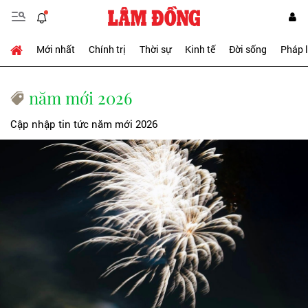
Mới nhất
Chính trị
Thời sự
Kinh tế
Đời sống
Pháp 
năm mới 2026
Cập nhập tin tức năm mới 2026