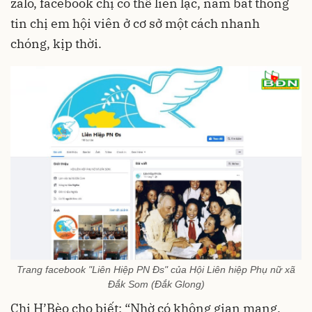
zalo, facebook chị có thể liên lạc, nắm bắt thông
tin chị em hội viên ở cơ sở một cách nhanh
chóng, kịp thời.
Trang facebook "Liên Hiệp PN Đs" của Hội Liên hiệp Phụ nữ xã
Đắk Som (Đắk Glong)
Chị H’Bèo cho biết: “Nhờ có không gian mạng,