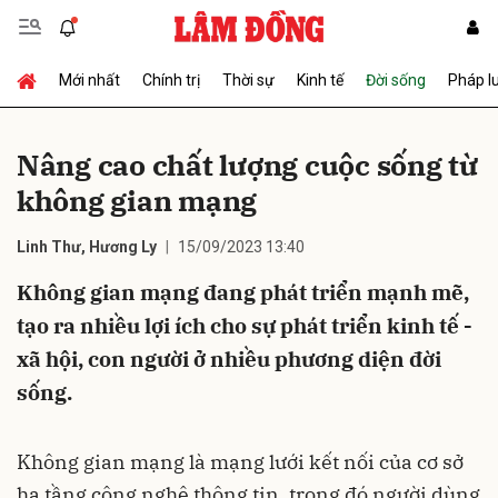
Mới nhất
Chính trị
Thời sự
Kinh tế
Đời sống
Pháp l
Gửi bình luận
Nâng cao chất lượng cuộc sống từ
không gian mạng
Linh Thư, Hương Ly
15/09/2023 13:40
Không gian mạng đang phát triển mạnh mẽ,
tạo ra nhiều lợi ích cho sự phát triển kinh tế -
Hủy
Gửi
xã hội, con người ở nhiều phương diện đời
sống.
Không gian mạng là mạng lưới kết nối của cơ sở
hạ tầng công nghệ thông tin, trong đó người dùng