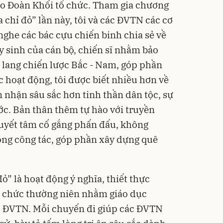
 do Đoàn Khối tổ chức. Tham gia chương
a chỉ đỏ” lần này, tôi và các ĐVTN các cơ
nghe các bác cựu chiến binh chia sẻ về
y sinh của cán bộ, chiến sĩ nhằm bảo
lang chiến lược Bắc - Nam, góp phần
 hoạt động, tôi được biết nhiều hơn về
 nhận sâu sắc hơn tinh thần dân tộc, sự
ước. Bản thân thêm tự hào với truyền
quyết tâm cố gắng phấn đấu, không
rong công tác, góp phần xây dựng quê
ỏ” là hoạt động ý nghĩa, thiết thực
 chức thường niên nhằm giáo dục
 ĐVTN. Mỗi chuyến đi giúp các ĐVTN