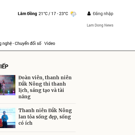
Lâm Đồng
21°C
/ 17 - 23°C
Đăng nhập
Lam Dong News
 nghệ - Chuyển đổi số
Video
IẾP
Đoàn viên, thanh niên
Đắk Nông thi thanh
lịch, sáng tạo và tài
năng
ửi
Thanh niên Đắk Nông
lan tỏa sống đẹp, sống
có ích