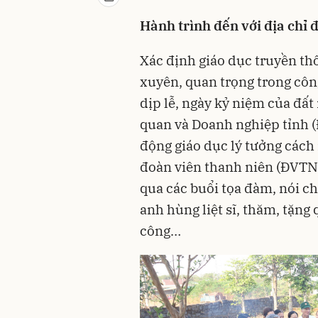
Hành trình đến với địa chỉ 
Xác định giáo dục truyền th
xuyên, quan trọng trong côn
dịp lễ, ngày kỷ niệm của đấ
quan và Doanh nghiệp tỉnh (
động giáo dục lý tưởng cách
đoàn viên thanh niên (ĐVTN)
qua các buổi tọa đàm, nói chu
anh hùng liệt sĩ, thăm, tặn
công…