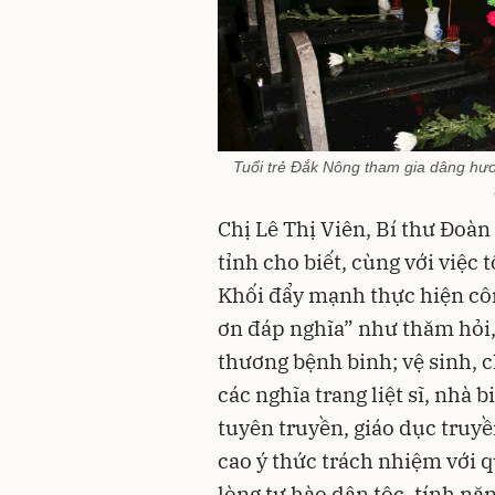
Tuổi trẻ Đắk Nông tham gia dâng hương
Chị Lê Thị Viên, Bí thư Đoà
tỉnh cho biết, cùng với việc
Khối đẩy mạnh thực hiện côn
ơn đáp nghĩa” như thăm hỏi
thương bệnh binh; vệ sinh, 
các nghĩa trang liệt sĩ, nhà 
tuyên truyền, giáo dục truy
cao ý thức trách nhiệm với q
lòng tự hào dân tộc, tính năn