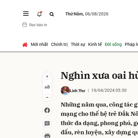
Thứ Năm,
06/08/2026
Đọc báo in
Gửi 
Mới nhất
Chính trị
Thời sự
Kinh tế
Đời sống
Pháp l
Nghìn xưa oai hù
19/04/2024 05:30
Linh Thư
Những năm qua, công tác gi
mạng cho thế hệ trẻ Đắk Nô
thức đa dạng, phong phú, gó
đấu, rèn luyện, xây dựng q