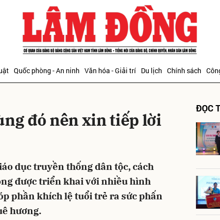
bình luận
uật
Quốc phòng - An ninh
Văn hóa - Giải trí
Du lịch
Chính sách
Công
ĐỌC T
ng đó nên xin tiếp lời
Hủy
G
áo dục truyền thống dân tộc, cách
ng được triển khai với nhiều hình
p phần khích lệ tuổi trẻ ra sức phấn
uê hương.