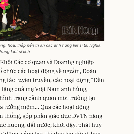
, hoa, thắp nến tri ân các anh hùng liệt sĩ tại Nghĩa
trang Liệt sĩ tỉnh
n Khối Các cơ quan và Doanhg nghiệp
 tổ chức các hoạt động về nguồn, Đoàn
g tác tuyên truyền, các hoạt động “Đền
, tặng quà mẹ Việt Nam anh hùng,
chỉnh trang cảnh quan môi trường tại
bia tưởng niệm... Qua các hoạt động
ền thống, góp phần giáo dục ĐVTN nâng
uê hương, đất nước; khơi dậy, phát huy
g động, sáng tạo, thi đua lao động, học