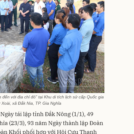
đến với địa chỉ đỏ” tại Khu di tích lịch sử cấp Quốc gia
 Xoài, xã Đắk Nia, TP. Gia Nghĩa
ày tái lập tỉnh Đắk Nông (1/1), 49
hĩa (23/3), 93 năm Ngày thành lập Đoàn
oàn Khối phối hợp với Hội Cựu Thanh