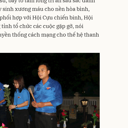
sử, bày tỏ tấm lòng tri ân sâu sắc dành
y sinh xương máu cho nền hòa bình,
 phối hợp với Hội Cựu chiến binh, Hội
ỉnh tổ chức các cuộc gặp gỡ, nói
truyền thống cách mạng cho thế hệ thanh