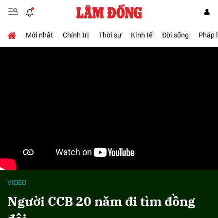
Mới nhất
Chính trị
Thời sự
Kinh tế
Đời sống
Pháp 
VIDEO
Người CCB 20 năm đi tìm đồng