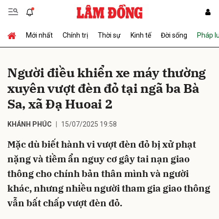
Mới nhất
Chính trị
Thời sự
Kinh tế
Đời sống
Pháp l
Gửi bình luận
Người điều khiển xe máy thường
xuyên vượt đèn đỏ tại ngã ba Bà
Sa, xã Đạ Huoai 2
KHÁNH PHÚC
15/07/2025 19:58
Mặc dù biết hành vi vượt đèn đỏ bị xử phạt
Hủy
Gửi
nặng và tiềm ẩn nguy cơ gây tai nạn giao
thông cho chính bản thân mình và người
khác, nhưng nhiều người tham gia giao thông
vẫn bất chấp vượt đèn đỏ.