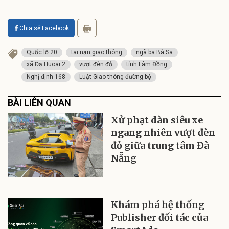
Chia sẻ Facebook
Quốc lộ 20
tai nạn giao thông
ngã ba Bà Sa
xã Đạ Huoai 2
vượt đèn đỏ
tỉnh Lâm Đồng
Nghị định 168
Luật Giao thông đường bộ
BÀI LIÊN QUAN
Xử phạt dàn siêu xe
ngang nhiên vượt đèn
đỏ giữa trung tâm Đà
Nẵng
Khám phá hệ thống
Publisher đối tác của