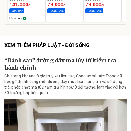
Ngày
141.000
79.000
79.000
đ
đ
đ
Deal hot
Flash Sale
Flash Sale
Unilever
XEM THÊM PHÁP LUẬT - ĐỜI SỐNG
“Đánh sập” đường dây ma túy từ kiểm tra
hành chính
Chỉ trong khoảng 8 giờ truy xét liên tục, Công an xã Đức Trọng đã
bóc gỡ thành công một đường dây mua bán, tàng trữ và sử dụng
trái phép chất ma túy, tạm giữ hình sự 8 đối tượng, làm việc với hơn
30 trường hợp liên quan.