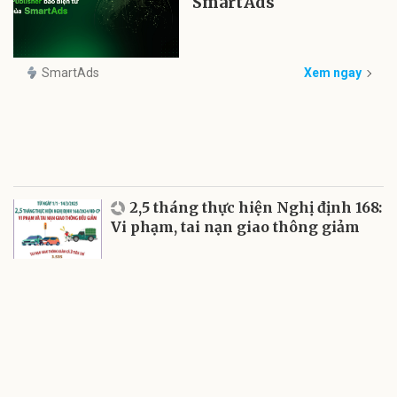
SmartAds
SmartAds
Xem ngay
2,5 tháng thực hiện Nghị định 168:
Vi phạm, tai nạn giao thông giảm