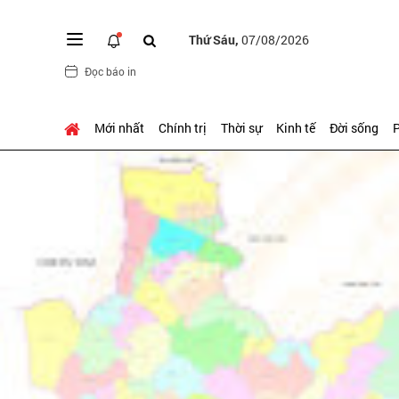
Thứ Sáu,
07/08/2026
Đọc báo in
Mới nhất
Chính trị
Thời sự
Kinh tế
Đời sống
P