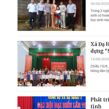
30/08/2025
Trong 2 ngà
sinh có hoà
học sinh nà
Xã Đạ H
dựng “
15/08/2025
Chiều 15/8,
Nông dân tỷ
Phát tr
tình