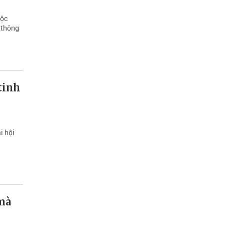
Lộc
o thông
tinh
i hội
 mà