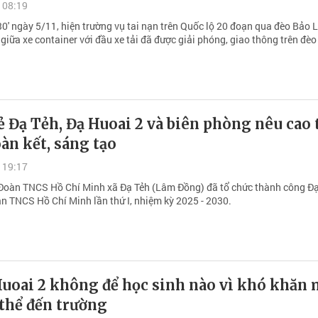
 08:19
0' ngày 5/11, hiện trường vụ tai nạn trên Quốc lộ 20 đoạn qua đèo Bảo 
iữa xe container với đầu xe tải đã được giải phóng, giao thông trên đè
ẻ Đạ Tẻh, Đạ Huoai 2 và biên phòng nêu cao 
àn kết, sáng tạo
 19:17
Đoàn TNCS Hồ Chí Minh xã Đạ Tẻh (Lâm Đồng) đã tổ chức thành công Đạ
àn TNCS Hồ Chí Minh lần thứ I, nhiệm kỳ 2025 - 2030.
Huoai 2 không để học sinh nào vì khó khăn
thể đến trường