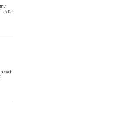
 thư
i xã Đạ
nh sách
.
g