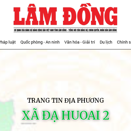
háp luật
Quốc phòng - An ninh
Văn hóa - Giải trí
Du lịch
Chính 
TRANG TIN ĐỊA PHƯƠNG
XÃ ĐẠ HUOAI 2