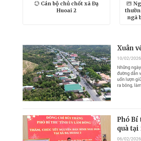
Cán bộ chủ chốt xã Đạ
Ng
Huoai 2
thườn
ngã b
Xuân về
10/02/2026
Những ngày 
đường dẫn v
uốn lượn gi
ra bông, làm
Phó Bí 
quà tại
06/02/2026