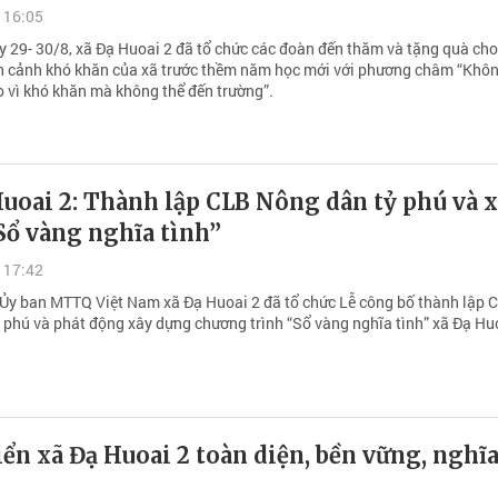
 16:05
y 29- 30/8, xã Đạ Huoai 2 đã tổ chức các đoàn đến thăm và tặng quà cho
n cảnh khó khăn của xã trước thềm năm học mới với phương châm “Khô
o vì khó khăn mà không thể đến trường”.
uoai 2: Thành lập CLB Nông dân tỷ phú và 
Sổ vàng nghĩa tình”
 17:42
 Ủy ban MTTQ Việt Nam xã Đạ Huoai 2 đã tổ chức Lễ công bố thành lập 
 phú và phát động xây dựng chương trình “Sổ vàng nghĩa tình” xã Đạ Huo
iển xã Đạ Huoai 2 toàn diện, bền vững, nghĩ