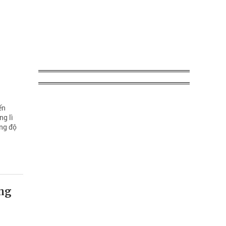
ến
g lì
ang độ
ặng