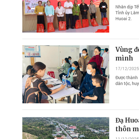
Nhân dịp Tế
Tỉnh ủy Lâm
Huoai 2.
Vùng đồ
mình
17/12/2025
Được thành 
dân tộc, hu
Đạ Huo
thôn m
11/12/2025