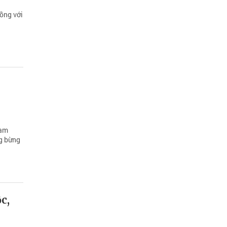
ồng với
Nam
ng bừng
c,