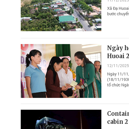
Xã Đạ Huoai
bước chuyển 
Ngày hộ
Huoai 
12/11/2025
Ngày 11/11,
(18/11/1930
tổ chức Ngày
Contain
cabin 