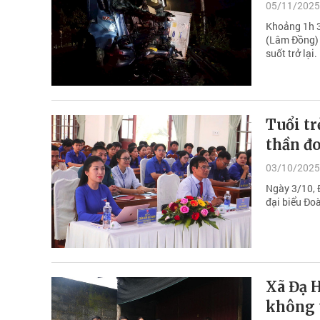
05/11/2025
Khoảng 1h 3
(Lâm Đồng) g
suốt trở lại.
Tuổi tr
thần đo
03/10/2025
Ngày 3/10, 
đại biểu Đo
Xã Đạ 
không 