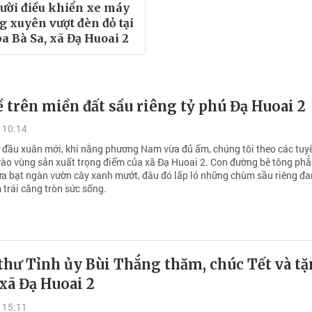
ười điều khiển xe máy
g xuyên vượt đèn đỏ tại
a Bà Sa, xã Đạ Huoai 2
 trên miền đất sầu riêng tỷ phú Đạ Huoai 2
 10:14
đầu xuân mới, khi nắng phương Nam vừa đủ ấm, chúng tôi theo các tuy
ào vùng sản xuất trọng điểm của xã Đạ Huoai 2. Con đường bê tông phẳn
ữa bạt ngàn vườn cây xanh mướt, đâu đó lấp ló những chùm sầu riêng đ
 trái căng tròn sức sống.
thư Tỉnh ủy Bùi Thắng thăm, chúc Tết và t
 xã Đạ Huoai 2
 15:11