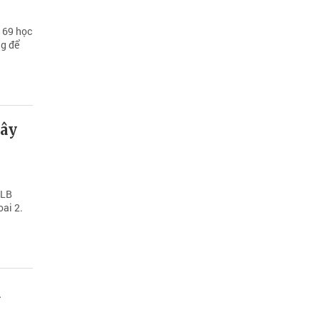
 69 học
ng để
xây
CLB
ai 2.
a