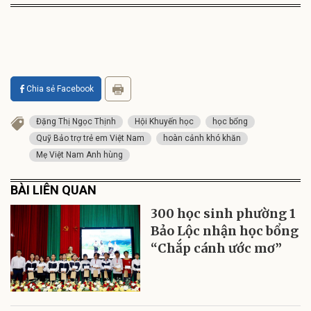
Chia sẻ Facebook
Đặng Thị Ngọc Thịnh
Hội Khuyến học
học bổng
Quỹ Bảo trợ trẻ em Việt Nam
hoàn cảnh khó khăn
Mẹ Việt Nam Anh hùng
BÀI LIÊN QUAN
300 học sinh phường 1
Bảo Lộc nhận học bổng
“Chắp cánh ước mơ”