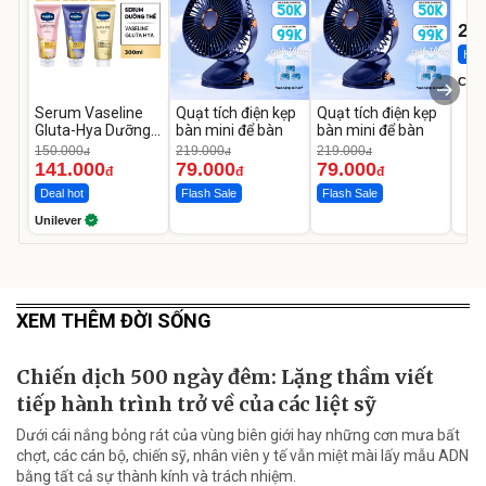
1-9 
22
Hot 
Cecil
Serum Vaseline
Quạt tích điện kẹp
Quạt tích điện kẹp
Gluta-Hya Dưỡng
bàn mini để bàn
bàn mini để bàn
Da Sáng Mịn Sau 7
150.000
219.000
219.000
đ
đ
đ
Ngày
141.000
79.000
79.000
đ
đ
đ
Deal hot
Flash Sale
Flash Sale
Unilever
XEM THÊM ĐỜI SỐNG
Chiến dịch 500 ngày đêm: Lặng thầm viết
tiếp hành trình trở về của các liệt sỹ
Dưới cái nắng bỏng rát của vùng biên giới hay những cơn mưa bất
chợt, các cán bộ, chiến sỹ, nhân viên y tế vẫn miệt mài lấy mẫu ADN
bằng tất cả sự thành kính và trách nhiệm.