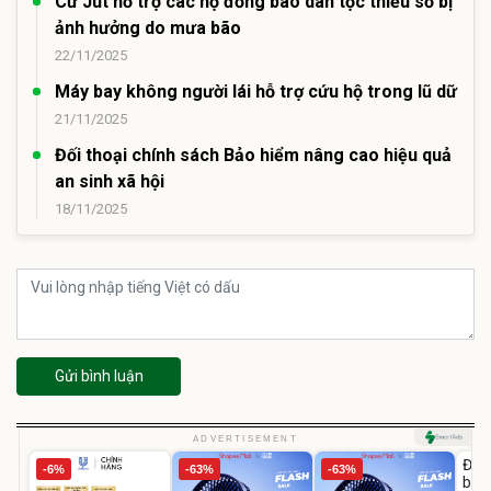
Cư Jút hỗ trợ các hộ đồng bào dân tộc thiểu số bị
ảnh hưởng do mưa bão
22/11/2025
Máy bay không người lái hỗ trợ cứu hộ trong lũ dữ
21/11/2025
Đối thoại chính sách Bảo hiểm nâng cao hiệu quả
an sinh xã hội
18/11/2025
Gửi bình luận
U
ADVERTISEMENT
Đai 
-6%
-63%
-63%
bé 