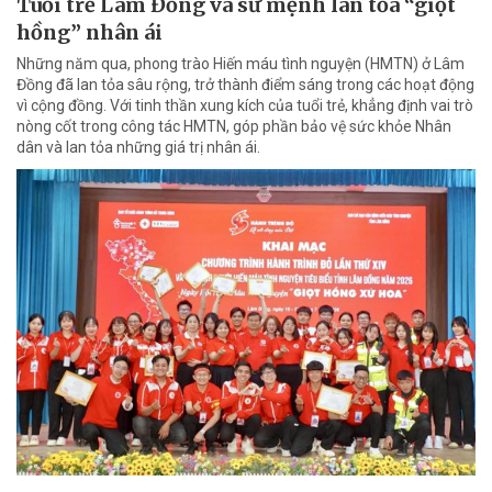
Tuổi trẻ Lâm Đồng và sứ mệnh lan tỏa “giọt
hồng” nhân ái
Những năm qua, phong trào Hiến máu tình nguyện (HMTN) ở Lâm
Đồng đã lan tỏa sâu rộng, trở thành điểm sáng trong các hoạt động
vì cộng đồng. Với tinh thần xung kích của tuổi trẻ, khẳng định vai trò
nòng cốt trong công tác HMTN, góp phần bảo vệ sức khỏe Nhân
dân và lan tỏa những giá trị nhân ái.