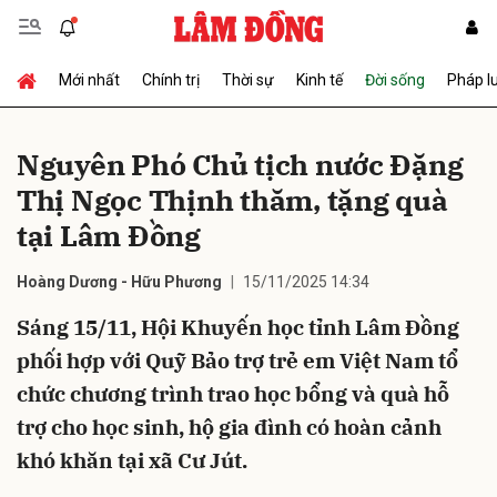
Mới nhất
Chính trị
Thời sự
Kinh tế
Đời sống
Pháp l
Gửi bình luận
Nguyên Phó Chủ tịch nước Đặng
Thị Ngọc Thịnh thăm, tặng quà
tại Lâm Đồng
Hoàng Dương - Hữu Phương
15/11/2025 14:34
Sáng 15/11, Hội Khuyến học tỉnh Lâm Đồng
Hủy
Gửi
phối hợp với Quỹ Bảo trợ trẻ em Việt Nam tổ
chức chương trình trao học bổng và quà hỗ
trợ cho học sinh, hộ gia đình có hoàn cảnh
khó khăn tại xã Cư Jút.