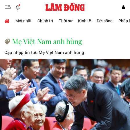
Mới nhất
Chính trị
Thời sự
Kinh tế
Đời sống
Pháp 
Mẹ Việt Nam anh hùng
Cập nhập tin tức Mẹ Việt Nam anh hùng