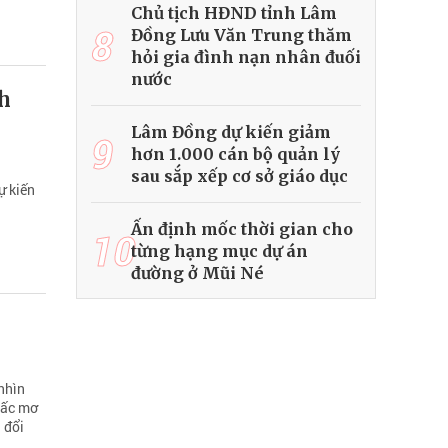
Chủ tịch HĐND tỉnh Lâm
8
Đồng Lưu Văn Trung thăm
hỏi gia đình nạn nhân đuối
nước
nh
Lâm Đồng dự kiến giảm
9
hơn 1.000 cán bộ quản lý
sau sắp xếp cơ sở giáo dục
ự kiến
Ấn định mốc thời gian cho
10
từng hạng mục dự án
đường ở Mũi Né
nhìn
iấc mơ
 đổi