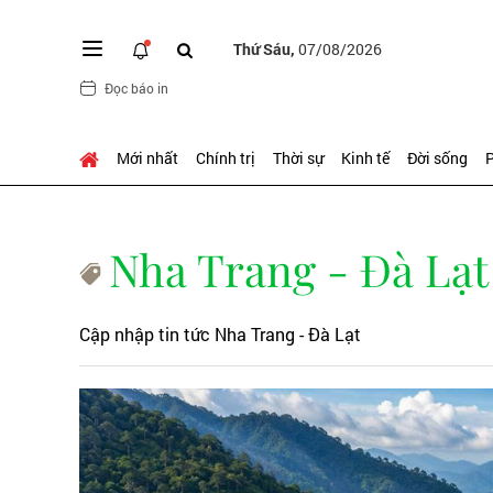
Thứ Sáu,
07/08/2026
Đọc báo in
Mới nhất
Chính trị
Thời sự
Kinh tế
Đời sống
P
Nha Trang - Đà Lạt
Cập nhập tin tức Nha Trang - Đà Lạt