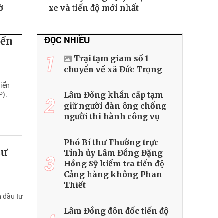
ờ
xe và tiến độ mới nhất
ĐỌC NHIỀU
yến
1
Trại tạm giam số 1
chuyển về xã Đức Trọng
riển
P).
Lâm Đồng khẩn cấp tạm
2
giữ người đàn ông chống
người thi hành công vụ
Phó Bí thư Thường trực
tư
Tỉnh ủy Lâm Đồng Đặng
3
Hồng Sỹ kiểm tra tiến độ
Cảng hàng không Phan
Thiết
n đầu tư
Lâm Đồng đôn đốc tiến độ