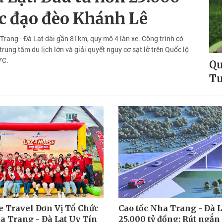
ộc đạo đèo Khánh Lê
rang - Đà Lạt dài gần 81km, quy mô 4 làn xe. Công trình có
trung tâm du lịch lớn và giải quyết nguy cơ sạt lở trên Quốc lộ
7C.
Qu
Tu
e Travel Đơn Vị Tổ Chức
Cao tốc Nha Trang - Đà L
a Trang - Đà Lạt Uy Tín
25.000 tỷ đồng: Rút ngắn