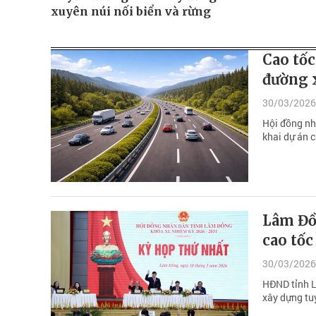
xuyên núi nối biển và rừng
Cao tốc
đường 
30/03/2026
Hội đồng nh
khai dự án c
Lâm Đồ
cao tốc
30/03/2026
HĐND tỉnh L
xây dựng tu