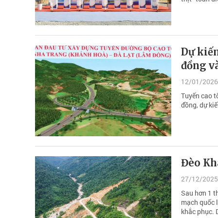
Dự kiến
đồng v
12/01/2026
Tuyến cao t
đồng, dự ki
Đèo Kh
27/12/2025
Sau hơn 1 t
mạch quốc l
khắc phục. D