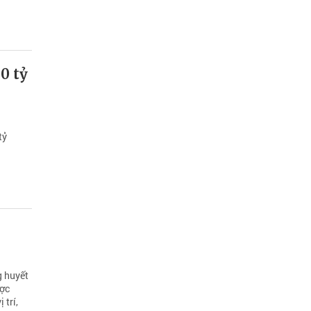
0 tỷ
tỷ
g huyết
ược
 trí,