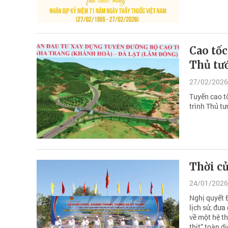
Cao tốc
Thủ tư
27/02/2026
Tuyến cao t
trình Thủ t
Thời củ
24/01/2026
Nghị quyết 
lịch sử, đư
về một hệ t
thịt” toàn 