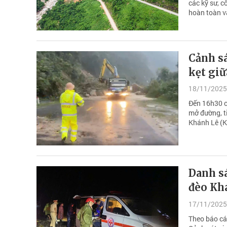
các kỹ sư, 
hoàn toàn v
Cảnh s
kẹt gi
18/11/2025
Đến 16h30 c
mở đường, t
Khánh Lê (K
Danh sá
đèo Kh
17/11/2025
Theo báo cá