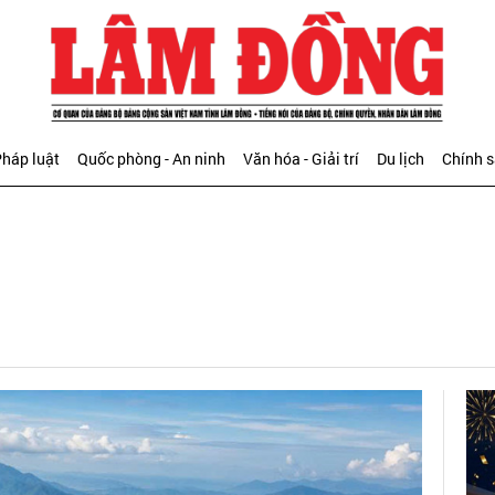
háp luật
Quốc phòng - An ninh
Văn hóa - Giải trí
Du lịch
Chính 