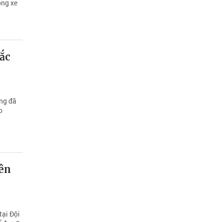
ông xe
ắc
ng đã
o
rên
tại Đội