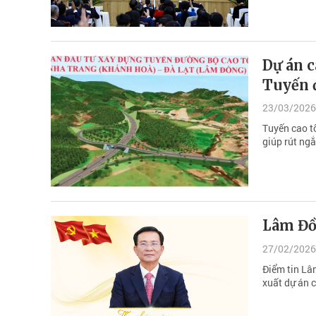
Dự án c
Tuyến 
23/03/2026
Tuyến cao t
giúp rút ngắ
Lâm Đồ
27/02/2026
Điểm tin Lâ
xuất dự án 