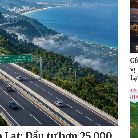
Cô
vị
Lạ
 Lạt: Đầu tư hơn 25.000