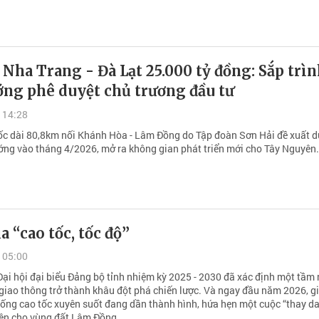
 Nha Trang - Đà Lạt 25.000 tỷ đồng: Sắp trì
ớng phê duyệt chủ trương đầu tư
 14:28
ốc dài 80,8km nối Khánh Hòa - Lâm Đồng do Tập đoàn Sơn Hải đề xuất d
ướng vào tháng 4/2026, mở ra không gian phát triển mới cho Tây Nguyên.
a “cao tốc, tốc độ”
 05:00
Đại hội đại biểu Đảng bộ tỉnh nhiệm kỳ 2025 - 2030 đã xác định một tầm 
a giao thông trở thành khâu đột phá chiến lược. Và ngay đầu năm 2026, g
hống cao tốc xuyên suốt đang dần thành hình, hứa hẹn một cuộc “thay da
diện cho vùng đất Lâm Đồng.