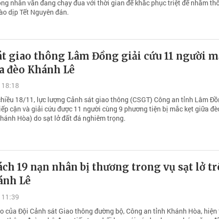
công nhân vẫn đang chạy đua với thời gian để khắc phục triệt để nhằm th
ào dịp Tết Nguyên đán.
át giao thông Lâm Đồng giải cứu 11 người m
ữa đèo Khánh Lê
 18:18
hiều 18/11, lực lượng Cảnh sát giao thông (CSGT) Công an tỉnh Lâm Đồ
iếp cận và giải cứu được 11 người cùng 9 phương tiện bị mắc kẹt giữa đè
hánh Hòa) do sạt lở đất đá nghiêm trọng.
ch 19 nạn nhân bị thương trong vụ sạt lở t
ánh Lê
 11:39
o của Đội Cảnh sát Giao thông đường bộ, Công an tỉnh Khánh Hòa, hiện 