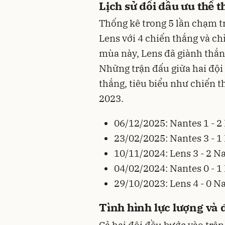
Lịch sử đối đầu ưu thế 
Thống kê trong 5 lần chạm t
Lens với 4 chiến thắng và chỉ 
mùa này, Lens đã giành thắng
Những trận đấu giữa hai độ
thắng, tiêu biểu như chiến 
2023.
06/12/2025: Nantes 1 - 2
23/02/2025: Nantes 3 - 1
10/11/2024: Lens 3 - 2 N
04/02/2024: Nantes 0 - 1
29/10/2023: Lens 4 - 0 N
Tình hình lực lượng và 
Cả hai đội đều bước vào trậ