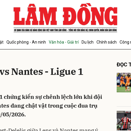
bình luận
ật
Quốc phòng - An ninh
Văn hóa - Giải trí
Du lịch
Chính sách
Công 
ĐỌC T
vs Nantes - Ligue 1
1 chứng kiến sự chênh lệch lớn khi đội
Hủy
G
tes đang chật vật trong cuộc đua trụ
9/05/2026.
ert-Delelis giữa Lens và Nantes mang ý