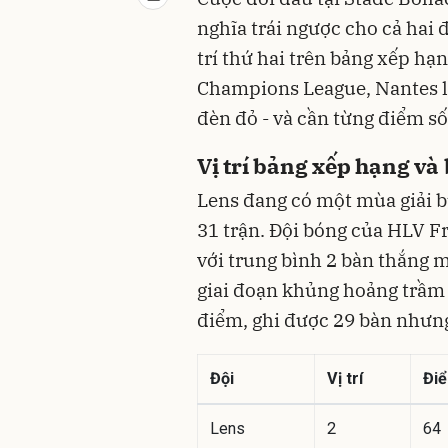
nghĩa trái ngược cho cả hai 
trí thứ hai trên bảng xếp hạ
Champions League, Nantes lạ
đèn đỏ - và cần từng điểm số
Vị trí bảng xếp hạng và 
Lens đang có một mùa giải b
31 trận. Đội bóng của HLV F
với trung bình 2 bàn thắng m
giai đoạn khủng hoảng trầm 
điểm, ghi được 29 bàn nhưng 
Đội
Vị trí
Đi
Lens
2
64