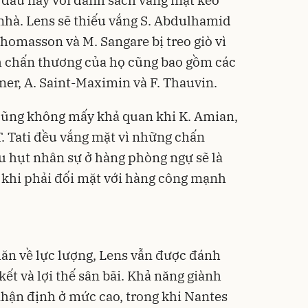
ủ nhà. Lens sẽ thiếu vắng S. Abdulhamid
 Thomasson và M. Sangare bị treo giò vì
h chấn thương của họ cũng bao gồm các
tner, A. Saint-Maximin và F. Thauvin.
 cũng không mấy khả quan khi K. Amian,
T. Tati đều vắng mặt vì những chấn
u hụt nhân sự ở hàng phòng ngự sẽ là
s khi phải đối mặt với hàng công mạnh
hăn về lực lượng, Lens vẫn được đánh
kết và lợi thế sân bãi. Khả năng giành
hận định ở mức cao, trong khi Nantes