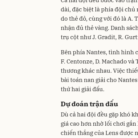
dài, đặc biệt là phía đội ch
do thẻ đỏ, cùng với đó là A.
nhận đủ thẻ vàng. Danh sác
trụ cột như J. Gradit, R. Gur
Bên phía Nantes, tình hình
F. Centonze, D. Machado và 
thương khác nhau. Việc thiế
bài toán nan giải cho Nante
thứ hai giải đấu.
Dự đoán trận đấu
Dù cả hai đội đều gặp khó k
giá cao hơn nhờ lối chơi gắn 
chiến thắng của Lens được n