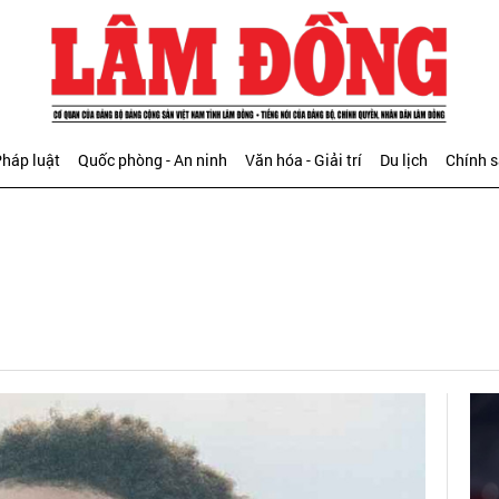
háp luật
Quốc phòng - An ninh
Văn hóa - Giải trí
Du lịch
Chính 