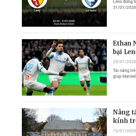
Lens đứng tr
31/01/2026.
Ethan 
bại Len
25/01/2026
Tài năng tr
giúp Marseil
Nâng t
kính t
15/01/2026