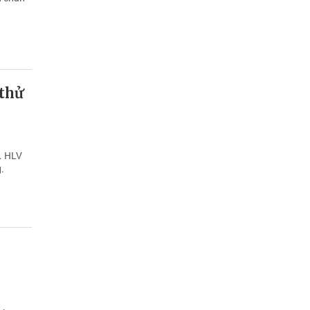
 thử
G. HLV
.