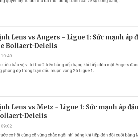
g quyết liệt từ đối thủ đã thổi bùng tranh cãi về sự công bằng.
nh Lens vs Angers - Ligue 1: Sức mạnh áp 
de Bollaert-Delelis
 10:49
 tiêu bảo vệ vị trí thứ 2 trên bảng xếp hạng khi tiếp đón một Angers đan
 phong độ trong trận đấu muộn vòng 26 Ligue 1.
nh Lens vs Metz - Ligue 1: Sức mạnh áp đảo
ollaert-Delelis
 09:02
rước cơ hội củng cố vững chắc ngôi nhì bảng khi tiếp đón đội cuối bảng 