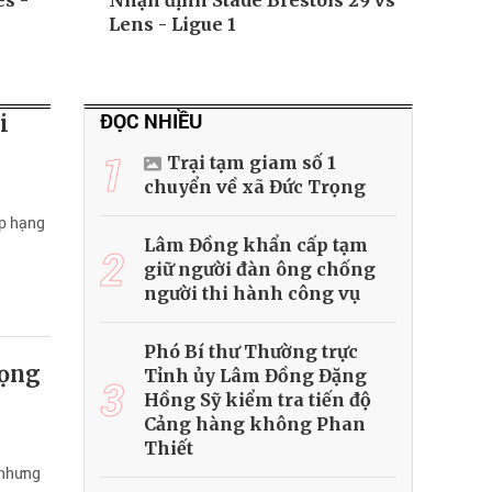
s -
Nhận định Stade Brestois 29 vs
Lens - Ligue 1
ĐỌC NHIỀU
i
1
Trại tạm giam số 1
chuyển về xã Đức Trọng
ếp hạng
Lâm Đồng khẩn cấp tạm
2
giữ người đàn ông chống
người thi hành công vụ
Phó Bí thư Thường trực
vọng
Tỉnh ủy Lâm Đồng Đặng
3
Hồng Sỹ kiểm tra tiến độ
Cảng hàng không Phan
Thiết
 nhưng