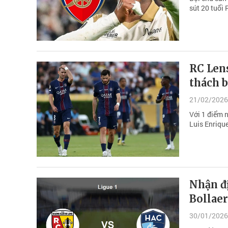
sút 20 tuổi
RC Lens
thách 
21/02/2026
Với 1 điểm 
Luis Enriqu
Nhận đị
Bollaer
30/01/2026