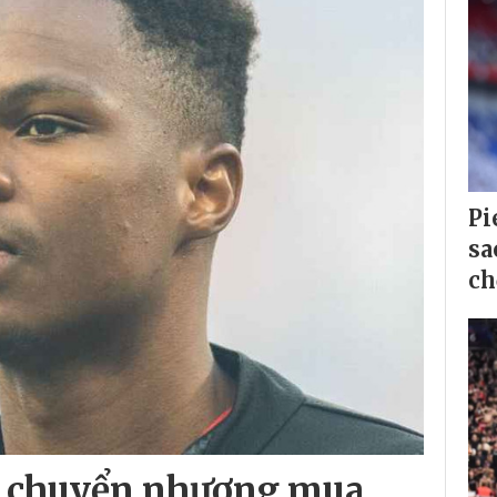
Pi
sa
ch
ục chuyển nhượng mua