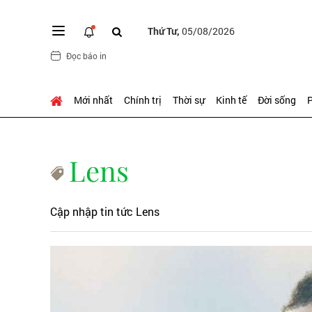
Thứ Tư,
05/08/2026
Đọc báo in
Mới nhất
Chính trị
Thời sự
Kinh tế
Đời sống
P
Lens
Cập nhập tin tức Lens