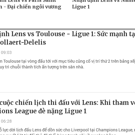
nh Lens vs Paris Saint
Nhận định Lens vs Nante
 - Đại chiến ngôi vương
Ligue 1
nh Lens vs Toulouse - Ligue 1: Sức mạnh tạ
ollaert-Delelis
 09:03
n Toulouse tại vòng đấu tới với mục tiêu củng cố vị trí thứ 2 trên bảng x
uy trì chuỗi thành tích ấn tượng trên sân nhà.
cuộc chiến lịch thi đấu với Lens: Khi tham 
ons League đè nặng Ligue 1
 06:28
 lực dời lịch đấu Lens để dồn sức cho Liverpool tại Champions League,