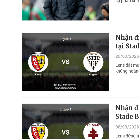
sự phản khán
Nhận đị
tại Sta
20/03/2026
Lens đặt mục
khủng hoảng
Nhận đị
Stade B
08/03/2026
Lens đứng t