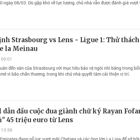
0 ngày 08/03. Dù gặp khó về lực lượng, chủ nhà vẫn được đánh giá vượt t
nh Strasbourg vs Lens - Ligue 1: Thử thách 
de la Meinau
 09:01
uân đến sân của Strasbourg với mục tiêu bảo vệ ngôi nhì bảng trong bố
 mẻ vì bão chấn thương, trong khi chủ nhà quyết tâm cải thiện vị trí.
 dẫn đầu cuộc đua giành chữ ký Rayan Fofa
ủ" 45 triệu euro từ Lens
 13:58
 Emirates đang nỗ lực vượt mặt Chelsea và các ông lớn La Liga để sở hữ