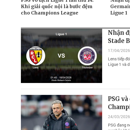
PSG vô địch Ligue 1 lần thứ 14:
Nhận đị
Khi giải quốc nội là bước đệm
Germain
cho Champions League
Ligue 1
Nhận đị
Stade B
17/04/2026
Lens tiếp đó
Ligue 1 và d
PSG và 
Champi
24/03/2026
PSG đang nỗ