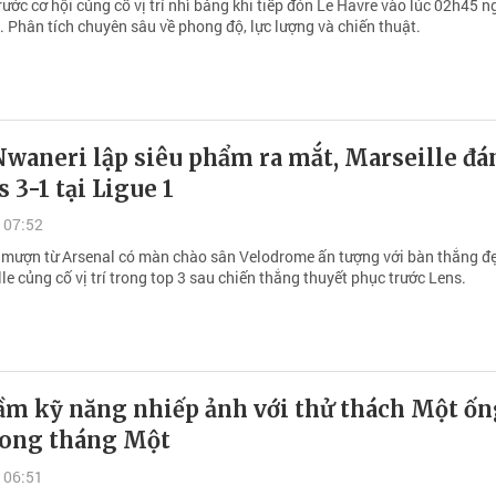
ước cơ hội củng cố vị trí nhì bảng khi tiếp đón Le Havre vào lúc 02h45 n
 Phân tích chuyên sâu về phong độ, lực lượng và chiến thuật.
Nwaneri lập siêu phẩm ra mắt, Marseille đá
s 3-1 tại Ligue 1
 07:52
ẻ mượn từ Arsenal có màn chào sân Velodrome ấn tượng với bàn thắng đ
le củng cố vị trí trong top 3 sau chiến thắng thuyết phục trước Lens.
ầm kỹ năng nhiếp ảnh với thử thách Một ốn
rong tháng Một
 06:51