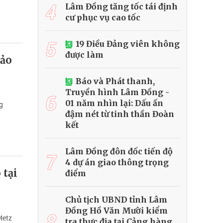
4
Lâm Đồng tăng tốc tái định
cư phục vụ cao tốc
5
19 Điều Đảng viên không
được làm
đảo
Báo và Phát thanh,
Truyền hình Lâm Đồng -
6
01 năm nhìn lại: Dấu ấn
g
đậm nét từ tinh thần Đoàn
kết
Lâm Đồng đôn đốc tiến độ
7
4 dự án giao thông trọng
 tại
điểm
Chủ tịch UBND tỉnh Lâm
Đồng Hồ Văn Mười kiểm
8
Metz
tra thực địa tại Cảng hàng