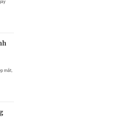
gày
nh
ẹp mắt,
g