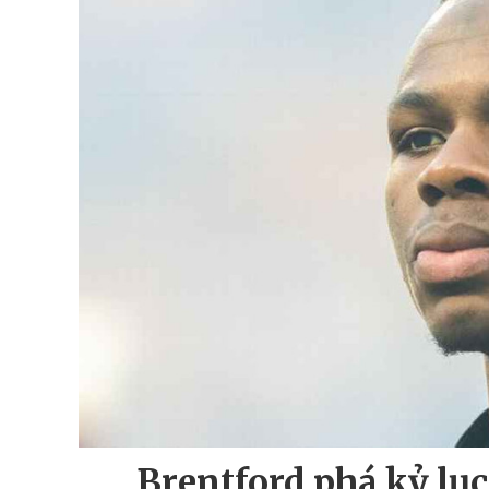
Brentford phá kỷ l