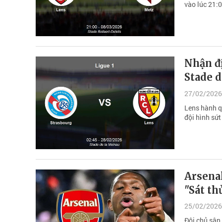
vào lúc 21:0
Nhận đị
Stade 
27/02/2026
Lens hành q
đội hình sứt
Arsenal
"Sát th
25/02/2026
Đội chủ sân