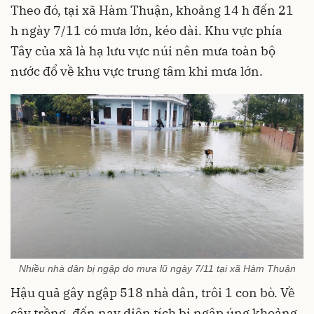
Theo đó, tại xã Hàm Thuận, khoảng 14 h đến 21
h ngày 7/11 có mưa lớn, kéo dài. Khu vực phía
Tây của xã là hạ lưu vực núi nên mưa toàn bộ
nước đổ về khu vực trung tâm khi mưa lớn.
Nhiều nhà dân bị ngập do mưa lũ ngày 7/11 tại xã Hàm Thuận
Hậu quả gây ngập 518 nhà dân, trôi 1 con bò. Về
cây trồng, đến nay diện tích bị ngập úng khoảng