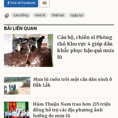
Chia sẻ Facebook
Lâm Đồng
mưa lũ
thiệt hại
ngập lụt
BÀI LIÊN QUAN
Cán bộ, chiến sĩ Phòng
thủ Khu vực 4 giúp dân
khắc phục hậu quả mưa
lũ
Mưa lũ cuốn trôi một cầu dân sinh ở
Đắk Lắk
Hàm Thuận Nam trao hơn 215 triệu
đồng hỗ trợ các địa phương ảnh
hưởng do mưa lũ