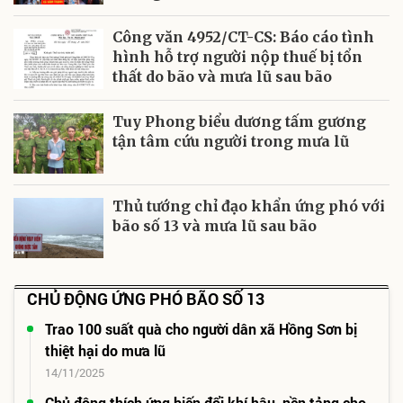
Công văn 4952/CT-CS: Báo cáo tình
hình hỗ trợ người nộp thuế bị tổn
thất do bão và mưa lũ sau bão
Tuy Phong biểu dương tấm gương
tận tâm cứu người trong mưa lũ
Thủ tướng chỉ đạo khẩn ứng phó với
bão số 13 và mưa lũ sau bão
CHỦ ĐỘNG ỨNG PHÓ BÃO SỐ 13
Trao 100 suất quà cho người dân xã Hồng Sơn bị
thiệt hại do mưa lũ
14/11/2025
Chủ động thích ứng biến đổi khí hậu, nền tảng cho