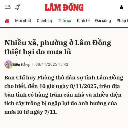
Mới nhất
Chính trị
Thời sự
Kinh tế
Đời sống
Pháp 
Gửi bình luận
Nhiều xã, phường ở Lâm Đồng
thiệt hại do mưa lũ
08/11/2025 15:42
Kiều Hằng
Ban Chỉ huy Phòng thủ dân sự tỉnh Lâm Đồng
cho biết, đến 10 giờ ngày 8/11/2025, trên địa
Hủy
Gửi
bàn tỉnh có hàng trăm căn nhà và nhiều diện
tích cây trồng bị ngập lụt do ảnh hưởng của
mưa lũ từ ngày 7/11.