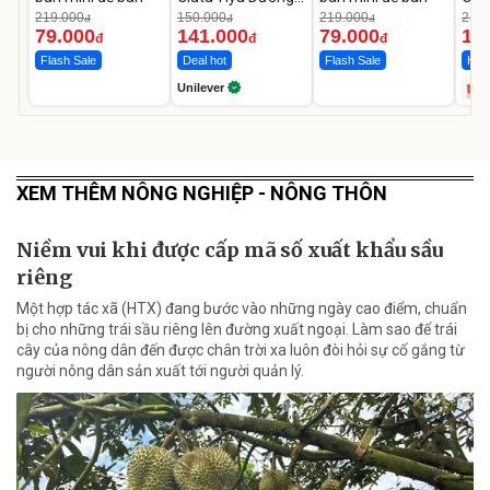
Da Sáng Mịn Sau 7
MED
219.000
150.000
219.000
2.69
đ
đ
đ
Ngày
12.
79.000
141.000
79.000
1.
đ
đ
đ
Flash Sale
Deal hot
Flash Sale
Hot 
Unilever
XEM THÊM NÔNG NGHIỆP - NÔNG THÔN
Niềm vui khi được cấp mã số xuất khẩu sầu
riêng
Một hợp tác xã (HTX) đang bước vào những ngày cao điểm, chuẩn
bị cho những trái sầu riêng lên đường xuất ngoại. Làm sao để trái
cây của nông dân đến được chân trời xa luôn đòi hỏi sự cố gắng từ
người nông dân sản xuất tới người quản lý.