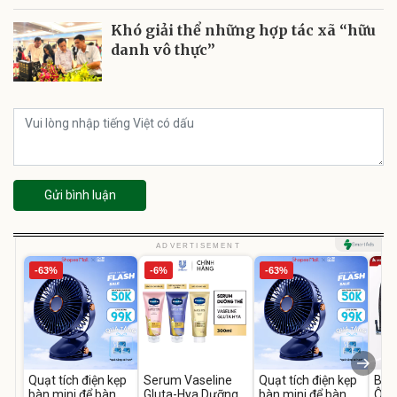
Khó giải thể những hợp tác xã “hữu
danh vô thực”
Gửi bình luận
ADVERTISEMENT
-63%
-6%
-63%
Quạt tích điện kẹp
Serum Vaseline
Quạt tích điện kẹp
Bơm
bàn mini để bàn
Gluta-Hya Dưỡng
bàn mini để bàn
Ô T