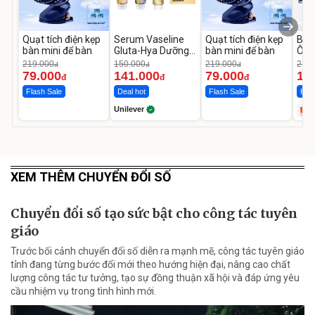
Quạt tích điện kẹp
Serum Vaseline
Quạt tích điện kẹp
Bơm
bàn mini để bàn
Gluta-Hya Dưỡng
bàn mini để bàn
Ô T
Da Sáng Mịn Sau 7
MED
219.000
150.000
219.000
2.69
đ
đ
đ
Ngày
12.
79.000
141.000
79.000
1.
đ
đ
đ
Flash Sale
Deal hot
Flash Sale
Hot 
Unilever
XEM THÊM CHUYỂN ĐỔI SỐ
Chuyển đổi số tạo sức bật cho công tác tuyên
giáo
Trước bối cảnh chuyển đổi số diễn ra mạnh mẽ, công tác tuyên giáo
tỉnh đang từng bước đổi mới theo hướng hiện đại, nâng cao chất
lượng công tác tư tưởng, tạo sự đồng thuận xã hội và đáp ứng yêu
cầu nhiệm vụ trong tình hình mới.