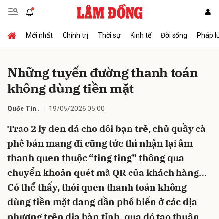
Mới nhất
Chính trị
Thời sự
Kinh tế
Đời sống
Pháp l
Gửi bình luận
Những tuyến đường thanh toán
không dùng tiền mặt
Quốc Tín .
19/05/2026 05:00
Trao 2 ly đen đá cho đôi bạn trẻ, chủ quầy cà
phê bán mang đi cũng tức thì nhận lại âm
Hủy
Gửi
thanh quen thuộc “ting ting” thông qua
chuyển khoản quét mã QR của khách hàng…
Có thể thấy, thói quen thanh toán không
dùng tiền mặt đang dần phổ biến ở các địa
phương trên địa bàn tỉnh, qua đó tạo thuận