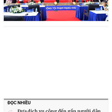
ĐỌC NHIỀU
Ðưa dịch vụ công đến gần người dân