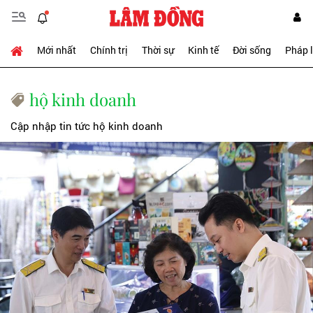
Mới nhất
Chính trị
Thời sự
Kinh tế
Đời sống
Pháp 
hộ kinh doanh
Cập nhập tin tức hộ kinh doanh