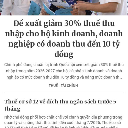
Đề xuất giảm 30% thuế thu
nhập cho hộ kinh doanh, doanh
nghiệp có doanh thu đến 10 tỷ
đồng
Chính phủ đang chuẩn bị trình Quốc hội xem xét giảm 30% thuế thu
nhập trong năm 2026-2027 cho hộ, cá nhân kinh doanh và doanh
nghiệp có mức doanh thu đến 10 tỷ đồng và nâng mức doanh thu
để xác định phương pháp tính thuế đơn giản.
THUẾ - TÀI CHÍNH
Thuế cơ sở 12 về đích thu ngân sách trước 5
tháng
Nhờ chủ động phối hợp chặt chẽ với chính quyền địa phương trong
quản lý và chống thất thu, tính đến cuối tháng 7/2026, Thuế cơ sở
12 (Thuế tỉnh Lâm Đồng) đã hoàn thành chỉ tiêu đề ra, góp phần