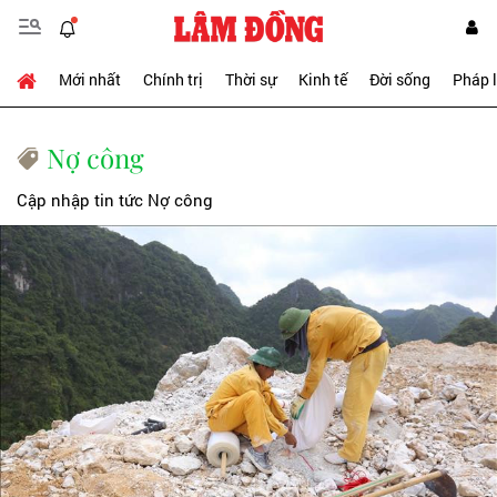
Mới nhất
Chính trị
Thời sự
Kinh tế
Đời sống
Pháp 
Nợ công
Cập nhập tin tức Nợ công