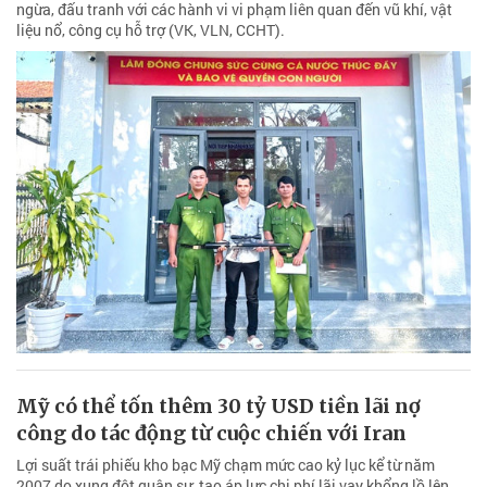
ngừa, đấu tranh với các hành vi vi phạm liên quan đến vũ khí, vật
liệu nổ, công cụ hỗ trợ (VK, VLN, CCHT).
Mỹ có thể tốn thêm 30 tỷ USD tiền lãi nợ
công do tác động từ cuộc chiến với Iran
Lợi suất trái phiếu kho bạc Mỹ chạm mức cao kỷ lục kể từ năm
2007 do xung đột quân sự, tạo áp lực chi phí lãi vay khổng lồ lên