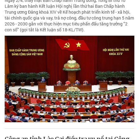
Ngày 2/4, thay mặt Ban Chấp hành Trung ương, Tổng Bí thư Tô
Lâm ký ban hành Kết luận Hội nghị lần thứ hai Ban Chấp hành
Trung ương Đảng khoá XIV về Kế hoạch phát triển kinh tế - xã hội,
tài chính quốc gia và vay, trả nợ công, đầu tư công trung hạn 5 năm
2026 - 2030 gắn với thực hiện mục tiêu phấn đấu tăng trưởng "2
con số" (gọi tắt là Kết luận số 18-KL/TW).
Công an tỉnh Lào Cai điều tra vụ nổ tại Công