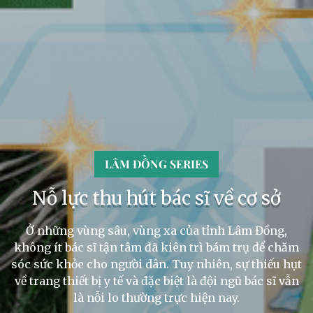
LÂM ĐỒNG SERIES
Nỗ lực thu hút bác sĩ về cơ sở
Ở những vùng sâu, vùng xa của tỉnh Lâm Đồng,
không ít bác sĩ tận tâm đã kiên trì bám trụ để chăm
sóc sức khỏe cho người dân. Tuy nhiên, sự thiếu hụt
về trang thiết bị y tế và đặc biệt là đội ngũ bác sĩ vẫn
là nỗi lo thường trực hiện nay.