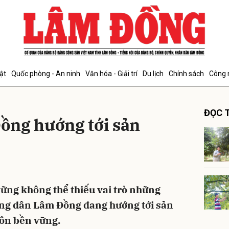
bình luận
ật
Quốc phòng - An ninh
Văn hóa - Giải trí
Du lịch
Chính sách
Công 
ĐỌC T
ồng hướng tới sản
Hủy
G
ững không thể thiếu vai trò những
ông dân Lâm Đồng đang hướng tới sản
hôn bền vững.