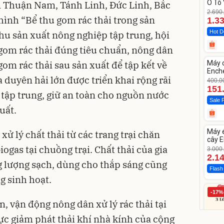
Ô Tô 
 Thuận Nam, Tánh Linh, Đức Linh, Bắc
MEDI
2.690
ình “Bể thu gom rác thải trong sản
12.0
1.3
Hot D
hu sản xuất nông nghiệp tập trung, hội
 gom rác thải đúng tiêu chuẩn, nông dân
Unm
om rác thải sau sản xuất để tập kết về
Máy 
-62%
Enche
a duyên hải lớn được triển khai rộng rãi
dao 
400.0
151
 tập trung, giữ an toàn cho nguồn nước
Sale 
uất.
Unm
Máy 
xử lý chất thải từ các trang trại chăn
-28%
cây E
ogas tại chuồng trại. Chất thải của gia
1855
3.000
2.1
 lượng sạch, dùng cho thắp sáng cũng
Flash
g sinh hoạt.
-17%
n, vận động nông dân xử lý rác thải tại
ực giảm phát thải khí nhà kính của cộng