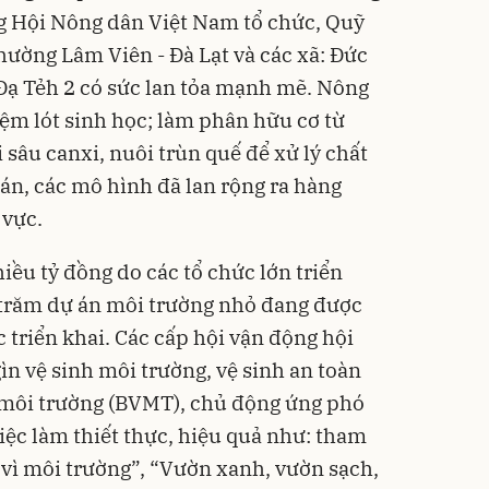
g Hội Nông dân Việt Nam tổ chức, Quỹ
hường Lâm Viên - Đà Lạt và các xã: Đức
Bạt p
Đạ Tẻh 2 có sức lan tỏa mạnh mẽ. Nông
cấp, 
lớp
392.0
đệm lót sinh học; làm phân hữu cơ từ
325
sâu canxi, nuôi trùn quế để xử lý chất
Đã bá
án, các mô hình đã lan rộng ra hàng
 vực.
hiều tỷ đồng do các tổ chức lớn triển
g trăm dự án môi trường nhỏ đang được
c triển khai. Các cấp hội vận động hội
ìn vệ sinh môi trường, vệ sinh an toàn
 môi trường (BVMT), chủ động ứng phó
iệc làm thiết thực, hiệu quả như: tham
vì môi trường”, “Vườn xanh, vườn sạch,