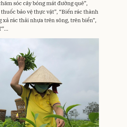
 chăm sóc cây bóng mát đường quê”,
ọ thuốc bảo vệ thực vật”, “Biến rác thành
 xả rác thải nhựa trên sông, trên biển”,
T”…