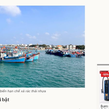
-50%
iển hạn chế xả rác thải nhựa
 bật
Bơm 