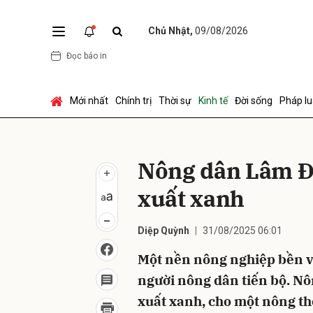
Chủ Nhật,
09/08/2026
Đọc báo in
Gửi 
Mới nhất
Chính trị
Thời sự
Kinh tế
Đời sống
Pháp lu
Nông dân Lâm Ð
xuất xanh
Diệp Quỳnh
31/08/2025 06:01
Một nền nông nghiệp bền v
người nông dân tiến bộ. N
xuất xanh, cho một nông t