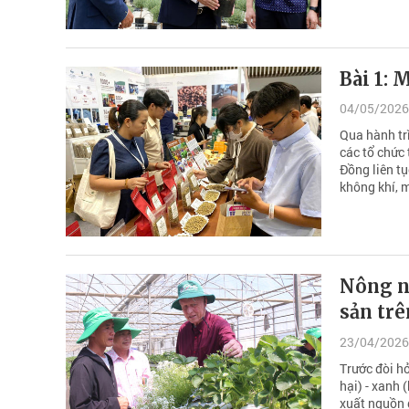
Bài 1: 
04/05/2026
Qua hành tr
các tổ chức 
Đồng liên t
không khí, 
Nông n
sản trê
23/04/2026
Trước đòi h
hại) - xanh 
xuất nguồn g