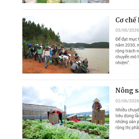
Cơ chế
03/06/2026
Để đạt mục 
năm 2030, n
rộng trách 
chuyển mô h
nhiệm".
Nông sả
02/06/2026
Nhiều chuyên
tiêu dùng l
những sản p
rộng thị ph