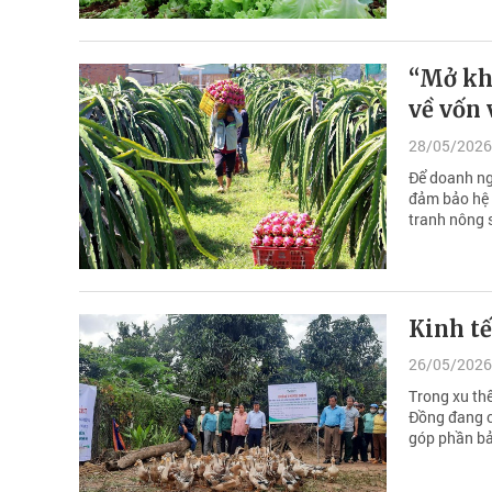
“Mở kh
về vốn 
28/05/2026
Để doanh ng
đảm bảo hệ s
tranh nông 
Kinh tế
26/05/2026
Trong xu th
Đồng đang c
góp phần bả