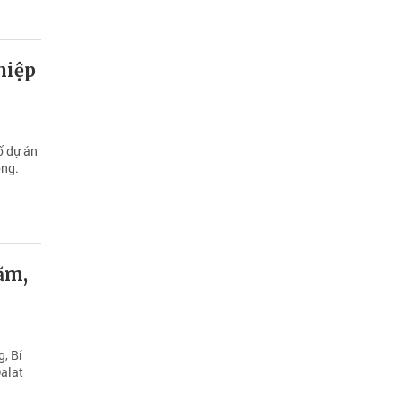
hiệp
ố dự án
ồng.
ăm,
, Bí
alat