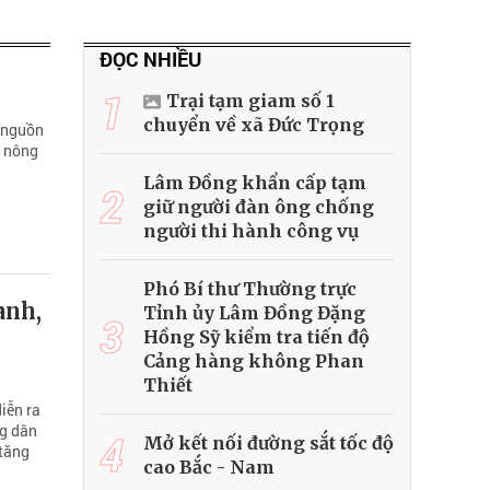
ĐỌC NHIỀU
1
Trại tạm giam số 1
chuyển về xã Đức Trọng
t nguồn
h nông
Lâm Đồng khẩn cấp tạm
2
giữ người đàn ông chống
người thi hành công vụ
Phó Bí thư Thường trực
anh,
Tỉnh ủy Lâm Đồng Đặng
3
Hồng Sỹ kiểm tra tiến độ
Cảng hàng không Phan
Thiết
iễn ra
ng dân
4
Mở kết nối đường sắt tốc độ
 tăng
cao Bắc - Nam