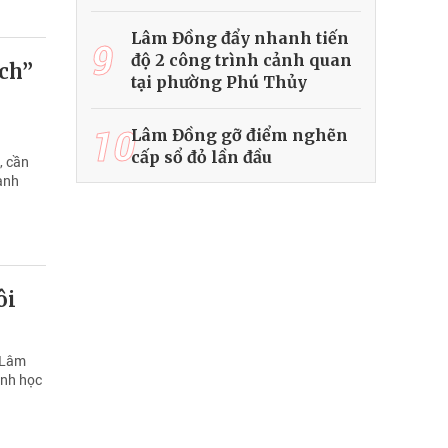
Lâm Đồng đẩy nhanh tiến
9
độ 2 công trình cảnh quan
ch”
tại phường Phú Thủy
10
Lâm Đồng gỡ điểm nghẽn
cấp sổ đỏ lần đầu
, cần
cạnh
ôi
 Lâm
inh học