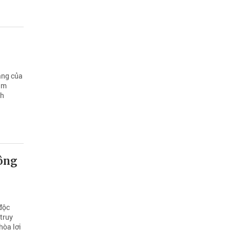
ằng của
Lâm
ch
nông
độc
(truy
hòa lợi