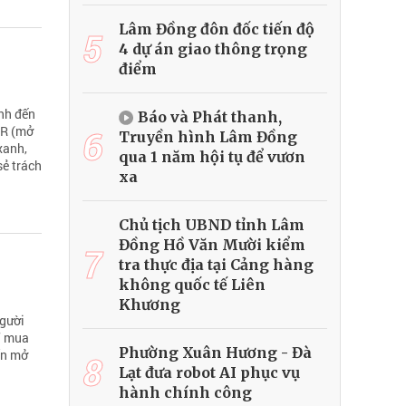
Lâm Đồng đôn đốc tiến độ
5
4 dự án giao thông trọng
điểm
ịnh đến
Báo và Phát thanh,
6
PR (mở
Truyền hình Lâm Đồng
xanh,
qua 1 năm hội tụ để vươn
sẻ trách
xa
Chủ tịch UBND tỉnh Lâm
Đồng Hồ Văn Mười kiểm
7
tra thực địa tại Cảng hàng
không quốc tế Liên
Khương
người
ỉ mua
Phường Xuân Hương - Đà
ốn mở
8
Lạt đưa robot AI phục vụ
hành chính công