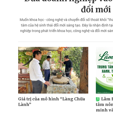
đổi mới
Muốn khoa học - công nghệ và chuyển đổi số thoát khỏi “tháp
tâm của hệ sinh thái đổi mới sáng tạo. Đây là nhận định tạ
nghiệp trong phát triển khoa học, công nghệ và đổi mới sá
các “điểm nghẽn”, đưa khoa học, công nghệ và đổi mới sáng tạ
đoạn 202
Giá trị của mô hình “Làng Chữa
Lâm Đ
Lành”
tâm nôn
minh và