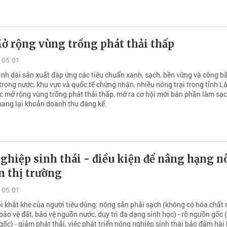
Mở rộng vùng trồng phát thải thấp
 05:01
ình dài sản xuất đáp ứng các tiêu chuẩn xanh, sạch, bền vững và công b
trong nước, khu vực và quốc tế chứng nhận, nhiều nông trại trong tỉnh 
ục mở rộng vùng trồng phát thải thấp, mở ra cơ hội mới bán phần làm sạ
mang lại khoản doanh thu đáng kể.
ghiệp sinh thái - điều kiện để nâng hạng 
n thị trường
 05:01
ỏi khắt khe của người tiêu dùng: nông sản phải sạch (không có hóa chất 
(bảo vệ đất, bảo vệ nguồn nước, duy trì đa dạng sinh học) - rõ nguồn gốc 
ốc) - giảm phát thải, việc phát triển nông nghiệp sinh thái bảo đảm hài 