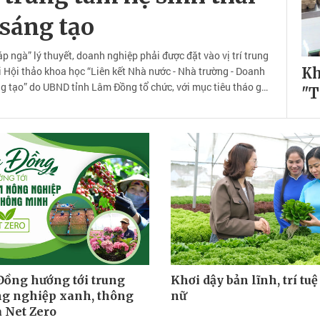
 sáng tạo
 ngà” lý thuyết, doanh nghiệp phải được đặt vào vị trí trung
i Hội thảo khoa học “Liên kết Nhà nước - Nhà trường - Doanh
Kh
ng tạo” do UBND tỉnh Lâm Đồng tổ chức, với mục tiêu tháo gỡ
"T
o trở thành động lực bứt phá phát triển kinh tế - xã hội giai
6 - 2030.
ồng hướng tới trung
Khơi dậy bản lĩnh, trí tu
g nghiệp xanh, thông
nữ
 Net Zero