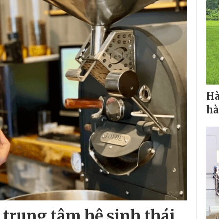
Hà
hà
trung tâm hệ sinh thái