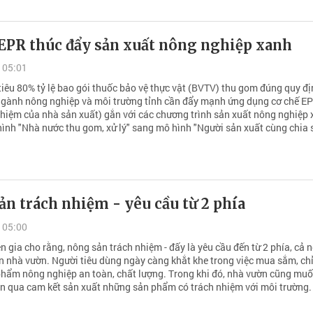
 EPR thúc đẩy sản xuất nông nghiệp xanh
 05:01
tiêu 80% tỷ lệ bao gói thuốc bảo vệ thực vật (BVTV) thu gom đúng quy đ
gành nông nghiệp và môi trường tỉnh cần đẩy mạnh ứng dụng cơ chế E
nhiệm của nhà sản xuất) gắn với các chương trình sản xuất nông nghiệp 
ình "Nhà nước thu gom, xử lý" sang mô hình "Người sản xuất cùng chia 
n trách nhiệm - yêu cầu từ 2 phía
 05:00
 gia cho rằng, nông sản trách nhiệm - đấy là yêu cầu đến từ 2 phía, cả 
ẫn nhà vườn. Người tiêu dùng ngày càng khắt khe trong việc mua sắm, ch
hẩm nông nghiệp an toàn, chất lượng. Trong khi đó, nhà vườn cũng mu
ần qua cam kết sản xuất những sản phẩm có trách nhiệm với môi trường.