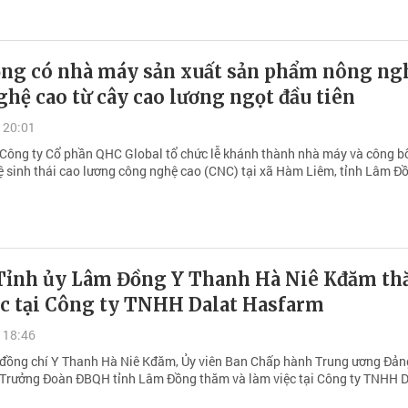
ng có nhà máy sản xuất sản phẩm nông ng
hệ cao từ cây cao lương ngọt đầu tiên
 20:01
 Công ty Cổ phần QHC Global tổ chức lễ khánh thành nhà máy và công b
hệ sinh thái cao lương công nghệ cao (CNC) tại xã Hàm Liêm, tỉnh Lâm Đ
 Tỉnh ủy Lâm Đồng Y Thanh Hà Niê Kđăm th
ệc tại Công ty TNHH Dalat Hasfarm
 18:46
 đồng chí Y Thanh Hà Niê Kđăm, Ủy viên Ban Chấp hành Trung ương Đảng
, Trưởng Đoàn ĐBQH tỉnh Lâm Đồng thăm và làm việc tại Công ty TNHH D