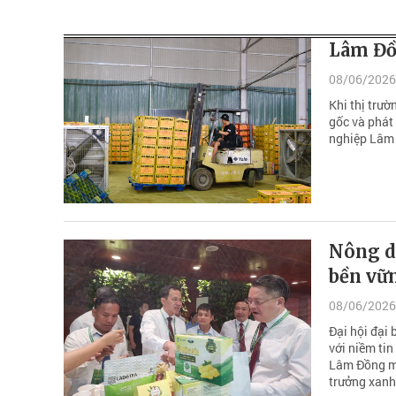
Lâm Đồ
08/06/2026
Khi thị trườ
gốc và phát 
nghiệp Lâm
Nông d
bền vữ
08/06/2026
Đại hội đại 
với niềm tin
Lâm Đồng ma
trưởng xanh