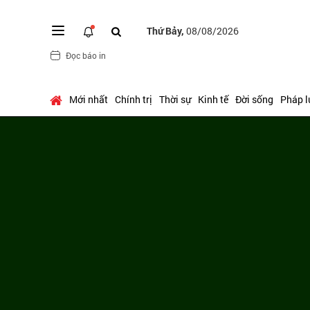
Thứ Bảy,
08/08/2026
Đọc báo in
Mới nhất
Chính trị
Thời sự
Kinh tế
Đời sống
Pháp l