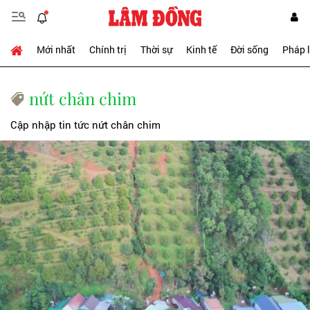
Mới nhất
Chính trị
Thời sự
Kinh tế
Đời sống
Pháp 
nứt chân chim
Cập nhập tin tức nứt chân chim