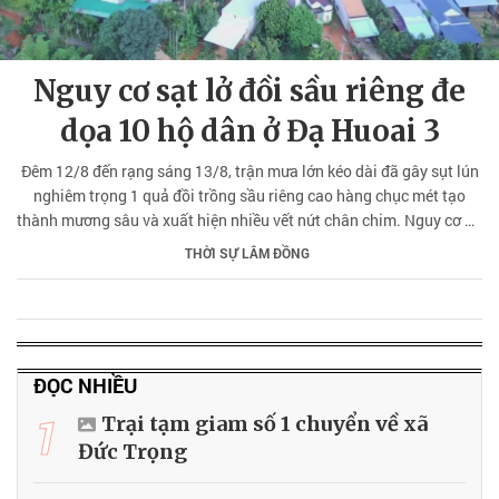
Nguy cơ sạt lở đồi sầu riêng đe
dọa 10 hộ dân ở Đạ Huoai 3
Đêm 12/8 đến rạng sáng 13/8, trận mưa lớn kéo dài đã gây sụt lún
nghiêm trọng 1 quả đồi trồng sầu riêng cao hàng chục mét tạo
thành mương sâu và xuất hiện nhiều vết nứt chân chim. Nguy cơ đổ
sập đe dọa trực tiếp 10 hộ dân sinh sống phía dưới, khiến người
THỜI SỰ LÂM ĐỒNG
dân luôn trong tình trạng lo lắng.
ĐỌC NHIỀU
1
Trại tạm giam số 1 chuyển về xã
Đức Trọng