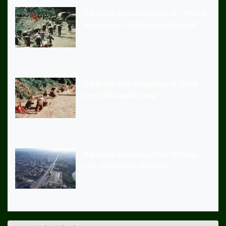
Ở hai đầu trận thắng (tập 2): "Kháng
chiến sẽ do Việt Bắc mà thắng lợi"
Ở hai đầu trận thắng (tập 3): Trên
tuyến lửa huyền thoại
Ở hai đầu trận thắng (tập 5): Hôm
qua - Hôm nay - Mai sau