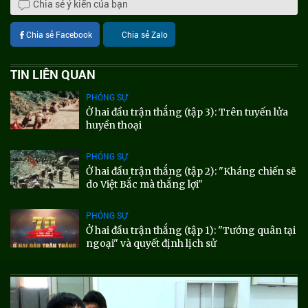
Chia sẻ ý kiến của bạn
Chia sẻ Facebook
Chia sẻ Zalo
TIN LIÊN QUAN
PHÓNG SỰ
Ở hai đầu trận thắng (tập 3): Trên tuyến lửa
huyền thoại
PHÓNG SỰ
Ở hai đầu trận thắng (tập 2): "Kháng chiến sẽ
do Việt Bắc mà thắng lợi"
PHÓNG SỰ
Ở hai đầu trận thắng (tập 1): "Tướng quân tại
ngoại" và quyết định lịch sử