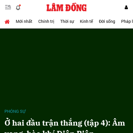
Mới nhất
Chính trị
Thời sự
Kinh tế
Đời sống
Pháp 
PHÓNG SỰ
Ở hai đầu trận thắng (tập 4): Âm