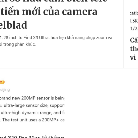
 tiến mới của camera
elblad
/1.28 inch từ Find X9 Ultra, hứa hẹn khả năng chụp zoom và
Cấ
ội trong phân khúc.
th
vi