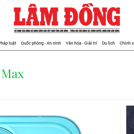
háp luật
Quốc phòng - An ninh
Văn hóa - Giải trí
Du lịch
Chính 
 Max