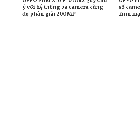
OPPO Find X10 Pro Max gây chú
OPPO Fi
ý với hệ thống ba camera cùng
số came
độ phân giải 200MP
2nm mạ