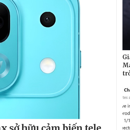
Gi
Ma
tr
x sở hữu cảm biến tele