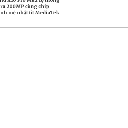
nd X10 Pro Max lộ thông
ra 200MP cùng chip
nh mẽ nhất từ MediaTek