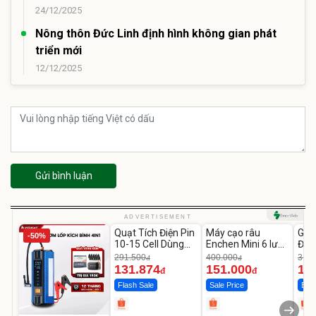
24/12/2025
Nông thôn Đức Linh định hình không gian phát
triển mới
12/12/2025
Gửi bình luận
Unmute
Unmute
U
ADVERTISEMENT
Quạt Tích Điện Pin
Máy cạo râu
GEP
-50%
-54%
-62%
10-15 Cell Dùng
Enchen Mini 6 lưỡi
Đùi
Liên Tục 4-8H
dao kép mỏng
Cao
291.500
400.000
319.
đ
đ
131.874
151.000
14
đ
đ
Flash Sale
Sale Price
Best