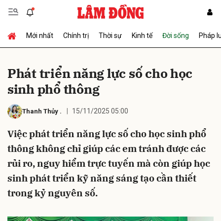
Mới nhất
Chính trị
Thời sự
Kinh tế
Đời sống
Pháp l
Gửi bình luận
Phát triển năng lực số cho học
sinh phổ thông
15/11/2025 05:00
Thanh Thủy
.
Việc phát triển năng lực số cho học sinh phổ
thông không chỉ giúp các em tránh được các
Hủy
Gửi
rủi ro, nguy hiểm trực tuyến mà còn giúp học
sinh phát triển kỹ năng sáng tạo cần thiết
trong kỷ nguyên số.