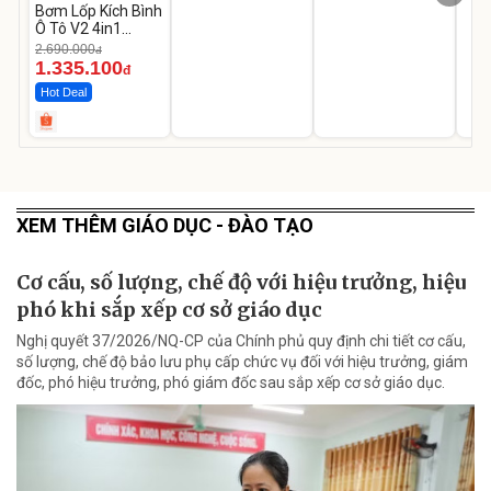
Bơm Lốp Kích Bình
Ô Tô V2 4in1
MEDICAR –
2.690.000
đ
12.000mAh
1.335.100
đ
Hot Deal
XEM THÊM GIÁO DỤC - ĐÀO TẠO
Cơ cấu, số lượng, chế độ với hiệu trưởng, hiệu
phó khi sắp xếp cơ sở giáo dục
Nghị quyết 37/2026/NQ-CP của Chính phủ quy định chi tiết cơ cấu,
số lượng, chế độ bảo lưu phụ cấp chức vụ đối với hiệu trưởng, giám
đốc, phó hiệu trưởng, phó giám đốc sau sắp xếp cơ sở giáo dục.