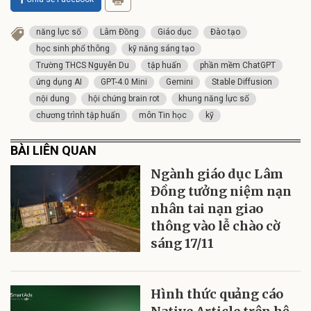
năng lực số
Lâm Đồng
Giáo dục
Đào tạo
học sinh phổ thông
kỹ năng sáng tạo
Trường THCS Nguyễn Du
tập huấn
phần mềm ChatGPT
ứng dụng AI
GPT-4.0 Mini
Gemini
Stable Diffusion
nội dung
hội chứng brain rot
khung năng lực số
chương trình tập huấn
môn Tin học
kỹ
BÀI LIÊN QUAN
Ngành giáo dục Lâm
Đồng tưởng niệm nạn
nhân tai nạn giao
thông vào lễ chào cờ
sáng 17/11
Hình thức quảng cáo