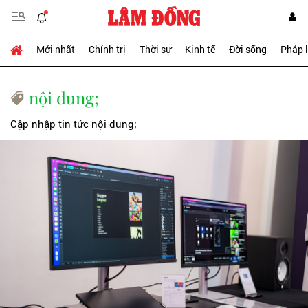
Mới nhất
Chính trị
Thời sự
Kinh tế
Đời sống
Pháp 
nội dung;
Cập nhập tin tức nội dung;