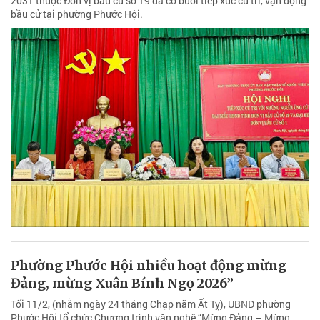
2031 thuộc Đơn vị bầu cử số 19 đã có buổi tiếp xúc cử tri, vận động
bầu cử tại phường Phước Hội.
Phường Phước Hội nhiều hoạt động mừng
Đảng, mừng Xuân Bính Ngọ 2026”
Tối 11/2, (nhằm ngày 24 tháng Chạp năm Ất Tỵ), UBND phường
Phước Hội tổ chức Chương trình văn nghệ “Mừng Đảng – Mừng