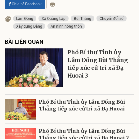
Chia sẻ Facebook
Lâm Đồng
Xã Quảng Lập
Bùi Thắng
Chuyển đổi số
Xây dựng Đảng
An ninh nông thôn
BÀI LIÊN QUAN
Phó Bí thư Tỉnh ủy
Lâm Đồng Bùi Thắng
tiếp xúc cử tri xã Đạ
Huoai 3
Phó Bí thư Tỉnh ủy Lâm Đồng Bùi
Thắng tiếp xúc cử tri xã Đạ Huoai
Phó Bí thư Tỉnh ủy Lâm Đồng Bùi
Thắng tiếp xúc cử tri xã Đạ Huoai 2