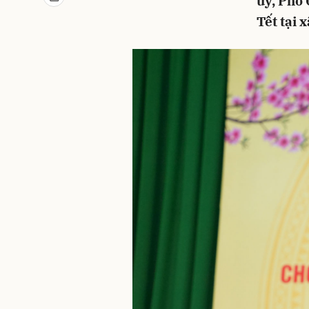
ủy, Phó
Tết tại 