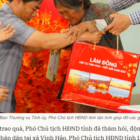
an Thường vụ Tỉnh ủy, Phó Chủ tịch HĐND tỉnh tận tình giúp đỡ các gi
 trao quà, Phó Chủ tịch HĐND tỉnh đã thăm hỏi, độn
hân dân tại xã Vĩnh Hảo. Phó Chủ tịch HĐND tỉnh