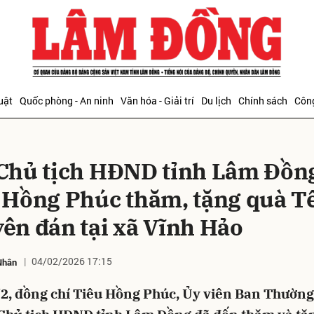
bình luận
uật
Quốc phòng - An ninh
Văn hóa - Giải trí
Du lịch
Chính sách
Công
Chủ tịch HĐND tỉnh Lâm Đồn
 Hồng Phúc thăm, tặng quà T
ên đán tại xã Vĩnh Hảo
Hủy
G
04/02/2026 17:15
Nhân
/2, đồng chí Tiêu Hồng Phúc, Ủy viên Ban Thường