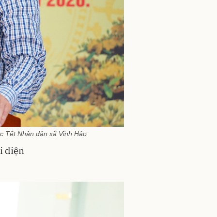
c Tết Nhân dân xã Vĩnh Hảo
i diện