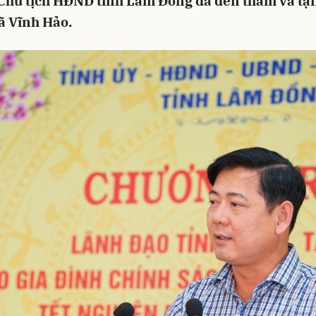
 Chủ tịch HĐND tỉnh Lâm Đồng đã đến thăm và tặ
xã Vĩnh Hảo.