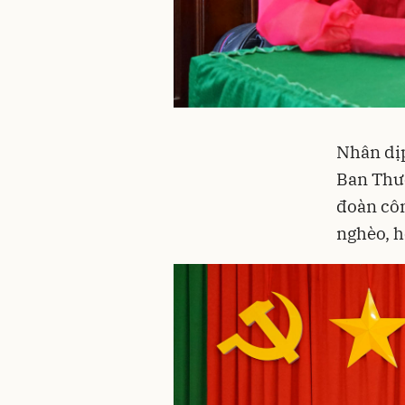
Nhân dịp
Ban Thư
đoàn côn
nghèo, h