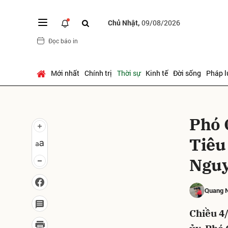
Chủ Nhật,
09/08/2026
Đọc báo in
Gửi 
Mới nhất
Chính trị
Thời sự
Kinh tế
Đời sống
Pháp l
Phó 
Tiêu
Nguy
Quang 
Chiều 4