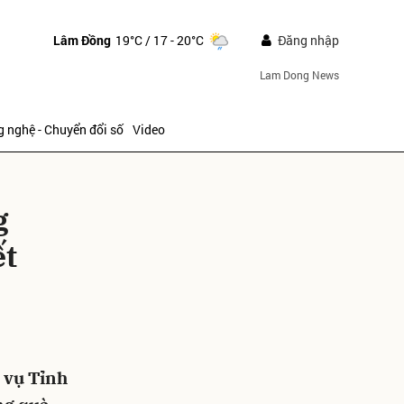
Lâm Đồng
19°C
/ 17 - 20°C
Đăng nhập
Lam Dong News
 nghệ - Chuyển đổi số
Video
g
ết
ửi
 vụ Tỉnh