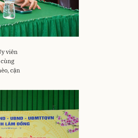
Ủy viên
 cùng
hèo, cận