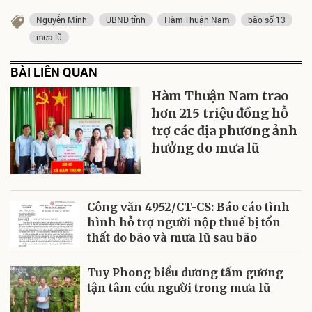
Nguyễn Minh
UBND tỉnh
Hàm Thuận Nam
bão số 13
mưa lũ
BÀI LIÊN QUAN
Hàm Thuận Nam trao
hơn 215 triệu đồng hỗ
trợ các địa phương ảnh
hưởng do mưa lũ
Công văn 4952/CT-CS: Báo cáo tình
hình hỗ trợ người nộp thuế bị tổn
thất do bão và mưa lũ sau bão
Tuy Phong biểu dương tấm gương
tận tâm cứu người trong mưa lũ