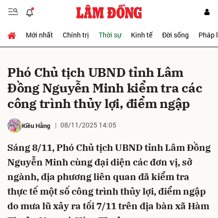
Mới nhất
Chính trị
Thời sự
Kinh tế
Đời sống
Pháp 
Gửi bình luận
Phó Chủ tịch UBND tỉnh Lâm
Đồng Nguyễn Minh kiểm tra các
công trình thủy lợi, điểm ngập
08/11/2025 14:05
Kiều Hằng
Sáng 8/11, Phó Chủ tịch UBND tỉnh Lâm Đồng
Hủy
Gửi
Nguyễn Minh cùng đại diện các đơn vị, sở
ngành, địa phương liên quan đã kiểm tra
thực tế một số công trình thủy lợi, điểm ngập
do mưa lũ xảy ra tối 7/11 trên địa bàn xã Hàm