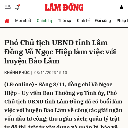
Mới nhất
Chính trị
Thời sự
Kinh tế
Đời sống
Pháp 
Gửi bình luận
Phó Chủ tịch UBND tỉnh Lâm
Đồng Võ Ngọc Hiệp làm việc với
huyện Bảo Lâm
KHÁNH PHÚC
08/11/2023 15:13
(LĐ online) - Sáng 8/11, đồng chí Võ Ngọc
Hủy
Gửi
Hiệp - Ủy viên Ban Thường vụ Tỉnh ủy, Phó
Chủ tịch UBND tỉnh Lâm Đồng đã có buổi làm
việc với huyện Bảo Lâm về công tác giải ngân
vốn đầu tư công; thu ngân sách; quản lý trật
tự đô thị, trật tự xây dựng và quản lý, bảo vệ