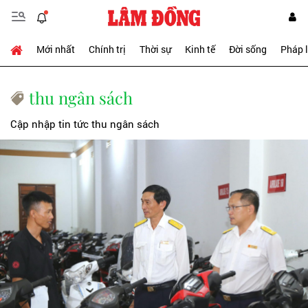
Mới nhất
Chính trị
Thời sự
Kinh tế
Đời sống
Pháp 
thu ngân sách
Cập nhập tin tức thu ngân sách