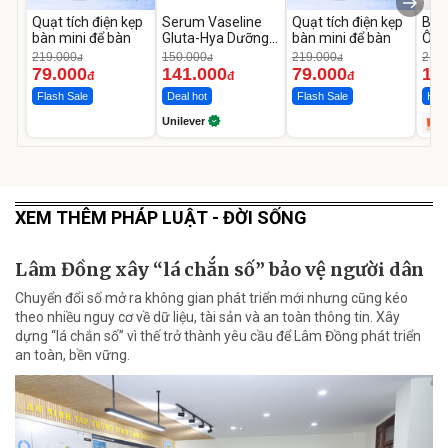
Quạt tích điện kẹp
Serum Vaseline
Quạt tích điện kẹp
Bơm
bàn mini để bàn
Gluta-Hya Dưỡng
bàn mini để bàn
Ô T
Da Sáng Mịn Sau 7
MED
219.000
150.000
219.000
2.69
đ
đ
đ
Ngày
12.
79.000
141.000
79.000
1.
đ
đ
đ
Flash Sale
Deal hot
Flash Sale
Hot 
Unilever
XEM THÊM PHÁP LUẬT - ĐỜI SỐNG
Lâm Đồng xây “lá chắn số” bảo vệ người dân
Chuyển đổi số mở ra không gian phát triển mới nhưng cũng kéo
theo nhiều nguy cơ về dữ liệu, tài sản và an toàn thông tin. Xây
dựng “lá chắn số” vì thế trở thành yêu cầu để Lâm Đồng phát triển
an toàn, bền vững.