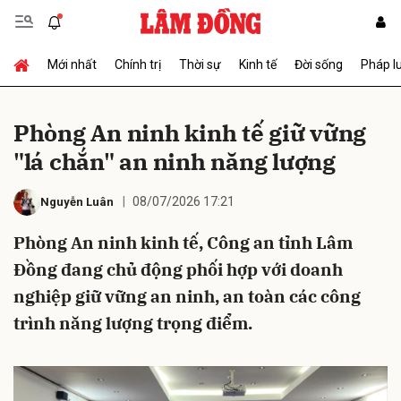
Mới nhất
Chính trị
Thời sự
Kinh tế
Đời sống
Pháp l
Gửi bình luận
Phòng An ninh kinh tế giữ vững
"lá chắn" an ninh năng lượng
08/07/2026 17:21
Nguyễn Luân
Phòng An ninh kinh tế, Công an tỉnh Lâm
Đồng đang chủ động phối hợp với doanh
Hủy
Gửi
nghiệp giữ vững an ninh, an toàn các công
trình năng lượng trọng điểm.