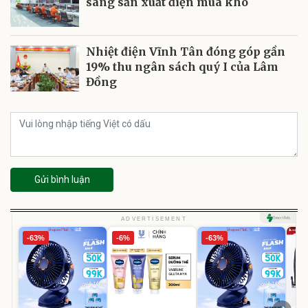
sàng sản xuất điện mùa khô
Nhiệt điện Vĩnh Tân đóng góp gần
19% thu ngân sách quý I của Lâm
Đồng
Gửi bình luận
ADVERTISEMENT
-63%
-6%
-63%