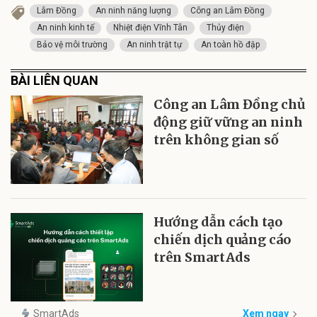
Lâm Đồng
An ninh năng lượng
Công an Lâm Đồng
An ninh kinh tế
Nhiệt điện Vĩnh Tân
Thủy điện
Bảo vệ môi trường
An ninh trật tự
An toàn hồ đập
BÀI LIÊN QUAN
Công an Lâm Đồng chủ
động giữ vững an ninh
trên không gian số
Hướng dẫn cách tạo
chiến dịch quảng cáo
trên SmartAds
SmartAds
Xem ngay