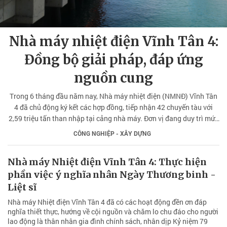
Nhà máy nhiệt điện Vĩnh Tân 4:
Đồng bộ giải pháp, đáp ứng
nguồn cung
Trong 6 tháng đầu năm nay, Nhà máy nhiệt điện (NMNĐ) Vĩnh Tân
4 đã chủ động ký kết các hợp đồng, tiếp nhận 42 chuyến tàu với
2,59 triệu tấn than nhập tại cảng nhà máy. Đơn vị đang duy trì mức
dự trữ nhiên liệu an toàn, sẵn sàng đáp ứng các kịch bản huy động
CÔNG NGHIỆP - XÂY DỰNG
công suất cao.
Nhà máy Nhiệt điện Vĩnh Tân 4: Thực hiện
phần việc ý nghĩa nhân Ngày Thương binh -
Liệt sĩ
Nhà máy Nhiệt điện Vĩnh Tân 4 đã có các hoạt động đền ơn đáp
nghĩa thiết thực, hướng về cội nguồn và chăm lo chu đáo cho người
lao động là thân nhân gia đình chính sách, nhân dịp Kỷ niệm 79