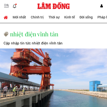
Mới nhất
Chính trị
Thời sự
Kinh tế
Đời sống
Pháp 
nhiệt điện vĩnh tân
Cập nhập tin tức nhiệt điện vĩnh tân