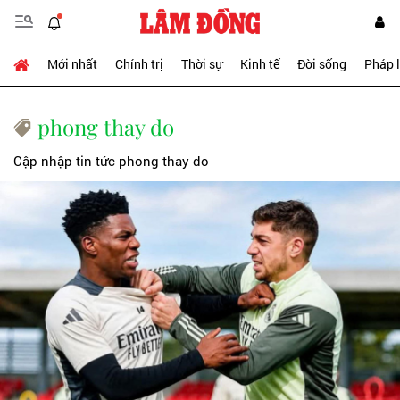
Mới nhất
Chính trị
Thời sự
Kinh tế
Đời sống
Pháp 
phong thay do
Cập nhập tin tức phong thay do