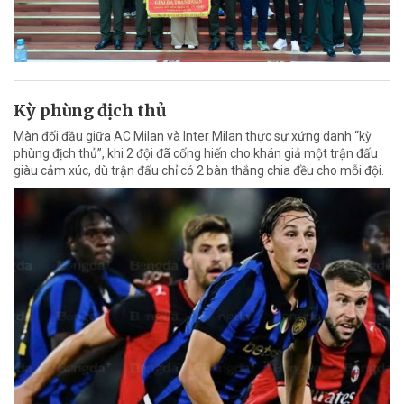
Kỳ phùng địch thủ
Màn đối đầu giữa AC Milan và Inter Milan thực sự xứng danh “kỳ
phùng địch thủ”, khi 2 đội đã cống hiến cho khán giả một trận đấu
giàu cảm xúc, dù trận đấu chỉ có 2 bàn thắng chia đều cho mỗi đội.