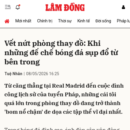
Mới nhất
Chính trị
Thời sự
Kinh tế
Đời sống
Pháp l
Gửi bình luận
Vết nứt phòng thay đồ: Khi
những đế chế bóng đá sụp đổ từ
bên trong
Tuệ Nhân
08/05/2026 16:25
Từ căng thẳng tại Real Madrid đến cuộc đình
Hủy
Gửi
công lịch sử của tuyển Pháp, những cái tôi
quá lớn trong phòng thay đồ đang trở thành
'bom nổ chậm' đe dọa các tập thể vĩ đại nhất.
Trong bóng đá đỉnh cao, ánh đèn sân vận động