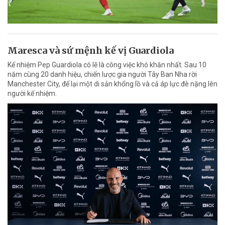
Maresca và sứ mệnh kế vị Guardiola
Kế nhiệm Pep Guardiola có lẽ là công việc khó khăn nhất. Sau 10
năm cùng 20 danh hiệu, chiến lược gia người Tây Ban Nha rời
Manchester City, để lại một di sản khổng lồ và cả áp lực đè nặng lên
người kế nhiệm.